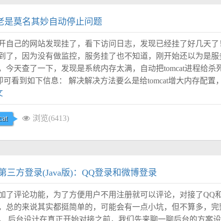
at老是莫名其妙自动停止问题
开自己的网站发现挂了，看下访问日志，发现已经挂了好几天了
到了，因为没有做监控，服务挂了也不知道，刚开始还以为是服
今天查了一下，发现是系统内存太满，自动把tomcat进程给杀
/messages即可看到如下信息： 解决解决方法要么是给tomcat增大内存
文
at
浏览(6413)
三方登录(Java版)：QQ登录和微博登录
加了评论功能，为了方便用户不用注册就可以评论，对接了QQ和
，总的来说其实都挺简单的，可能会有一点小坑，但不算多，完
。 后台设计在真正开始对接之前，我们先来聊一聊后台的方案