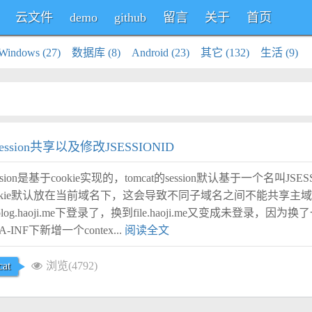
云文件
demo
github
留言
关于
首页
Windows (27)
数据库 (8)
Android (23)
其它 (132)
生活 (9)
ession共享以及修改JSESSIONID
on是基于cookie实现的，tomcat的session默认基于一个名叫JSES
个cookie默认放在当前域名下，这会导致不同子域名之间不能共享主
blog.haoji.me下登录了，换到file.haoji.me又变成未登录，因为
A-INF下新增一个contex...
阅读全文
at
浏览(4792)