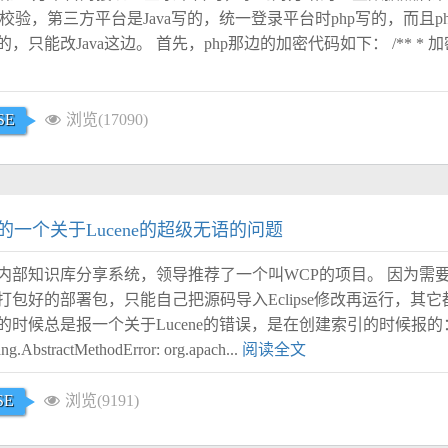
方校验，第三方平台是Java写的，统一登录平台时php写的，而且p
只能改Java这边。 首先，php那边的加密代码如下： /** * 加密
SE
浏览(17090)
一个关于Lucene的超级无语的问题
内部知识库分享系统，领导推荐了一个叫WCP的项目。 因为需
包好的部署包，只能自己把源码导入Eclipse修改再运行，其它
候总是报一个关于Lucene的错误，是在创建索引的时候报的： Exc
lang.AbstractMethodError: org.apach...
阅读全文
SE
浏览(9191)