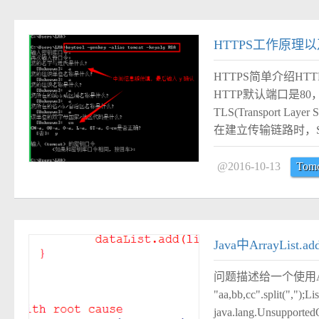
#
HTTPS工作原理以
HTTPS简单介绍H
HTTP默认端口是80，H
TLS(Transport
在建立传输链路时，S
@2016-10-13
Tomc
#
Java中ArrayList.ad
问题描述给一个使用Arrays
"aa,bb,cc".split(",")
java.lang.Unsupported