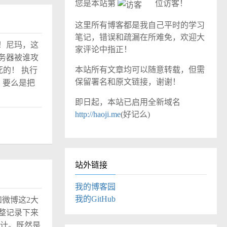
您是本站第
位访客！
这里所有博客都是我自己平时的学习
笔记，错误和疏漏在所难免，欢迎大
！尼玛，这
家评论中指正！
务器被谁攻
本站所有文章均可以随意转载，但需
死的！ 执行
保留署名和原文链接，谢谢！
配置，要么是把
即日起，本站已启用全新域名
http://haoji.me
(好记么)
站外链接
我的博客园
我的GitHub
微博这2大
整记录下来
设计。既然是