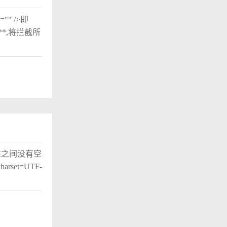
" />即
或/**,将拦截所
性之间没有空
harset=UTF-