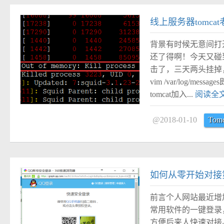
#
线上服务器tomc
背景有时候无意间打
还了得啊！今天又碰
击了，三天两头挂掉，
vim /var/log
tomcat加入...
阅读全
@2018-01-10
Tomc
#
如何从零开始对接第
前言个人网站最近增
常用软件的一键登录
方便后来人快速对接