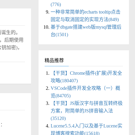
(776)
一种非常简单的echarts tooltip点击
固定与取消固定的实现方法(849)
基于dbgate搭建web版mysql管理后
题而诞生的。
台(1501)
)协议，后期使用
(公钥加密)，
精品推荐
【干货】Chrome插件(扩展)开发全
攻略(180407)
VSCode插件开发全攻略（一）概
览(84705)
【干货】JS版汉字与拼音互转终极
方案，附简单的JS拼音输入法
(35120)
结果：
Lucene5.5.4入门以及基于Lucene实
现博客搜索功能(15618)