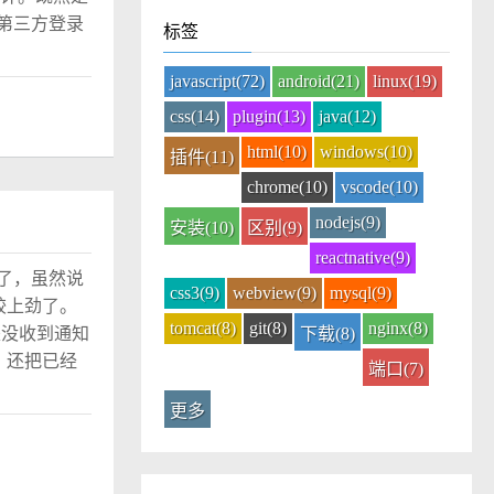
第三方登录
标签
javascript(72)
android(21)
linux(19)
css(14)
plugin(13)
java(12)
html(10)
windows(10)
插件(11)
chrome(10)
vscode(10)
nodejs(9)
安装(10)
区别(9)
reactnative(9)
了鬼了，虽然说
css3(9)
webview(9)
mysql(9)
较上劲了。
tomcat(8)
git(8)
nginx(8)
是没收到通知
下载(8)
，还把已经
端口(7)
更多