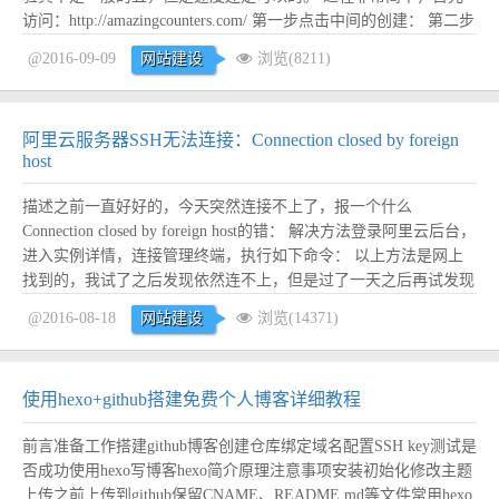
访问：http://amazingcounters.com/ 第一步点击中间的创建： 第二步
然后从众多样式中选一个你喜欢的，继续下一步： 第三步填好一
@2016-09-09
网站建设
浏览(8211)
些信息，如果你没有登录这一步会让你登录，其中最重要的是Si...
阅读全文
阿里云服务器SSH无法连接：Connection closed by foreign
host
描述之前一直好好的，今天突然连接不上了，报一个什么
Connection closed by foreign host的错： 解决方法登录阿里云后台，
进入实例详情，连接管理终端，执行如下命令： 以上方法是网上
找到的，我试了之后发现依然连不上，但是过了一天之后再试发现
没问题了，所以到底是这个问题过一段时间会自己会自动变好呢，
@2016-08-18
网站建设
浏览(14371)
还是执行上述代码之后需要过一段时间才生效呢？不得而知。 具
体多久...
阅读全文
使用hexo+github搭建免费个人博客详细教程
前言准备工作搭建github博客创建仓库绑定域名配置SSH key测试是
否成功使用hexo写博客hexo简介原理注意事项安装初始化修改主题
上传之前上传到github保留CNAME、README.md等文件常用hexo