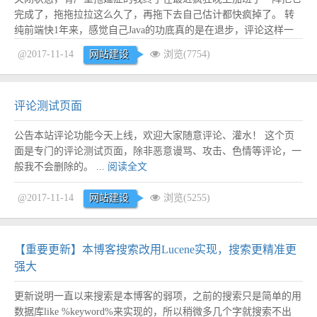
完成了，拖拖拉拉这么久了，再拖下去自己估计都快疯掉了。 转
纯前端快1年来，感觉自己Java的功底真的是在退步，评论这样一
个很简单的东西我竟然很多地方都写的很吃力，方案换了一套又一
@2017-11-14
网站建设
浏览(7754)
套，代码重写了一遍又一遍，再加上自己的强迫症太严重，哎，具
体细节后面再道来。 最终效果界面效果大部...
阅读全文
评论测试页面
公告本站评论功能今天上线，欢迎大家随意评论、灌水！ 这个页
面是专门的评论测试页面，除非恶意谩骂、攻击、色情等评论，一
般我不会删除的。 ...
阅读全文
@2017-11-14
网站建设
浏览(5255)
【重要更新】本博客搜索改用Lucene实现，搜索更精准更
强大
更新说明一直以来搜索是本博客的弱项，之前的搜索只是简单的用
数据库like %keyword%来实现的，所以稍微多几个字就搜索不出