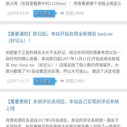
部占用（也就是截图中的1122kbps）： 想查看是哪个进程占用这么
大的CPU和带宽，但是带宽被未知程序占用，xshell完全连不上，
@2018-03-01
网站建设
浏览(5804)
怎么破！最后只能强制重启服务器，重启之后CPU和带宽立马恢复
正常，网...
阅读全文
【重要通知】即日起，本站开始启用全新域名 haoji.me
（好记么）！
如题鉴于之前的域名太长不太好记，经过长时间的慎重考虑以及一
段时间的精心准备，本站即日起(2017年11月21日)开始启用全新域
名 http://haoji.me （好记么）！旧域名除了极少数仍然保留外，大
部分都做了301自动重定向处理，所以大可放心。 做这个决定也是
下了一番决心，因为本站上线已有1年多，换域名要做的工作非常
@2017-11-21
网站建设
浏览(5360)
多：买域名、重新备案、代码改造、cnzz统计需要重新弄，QQ登
录、微博登...
阅读全文
【重要更新】多说评论关闭后，本站自己实现的评论系统
上线
背景和感叹多说自2017年6月关闭后，本站的评论系统就一直处于
关闭状态，有严重拖延症的我终于在最近疯狂晚上加班了一阵把它