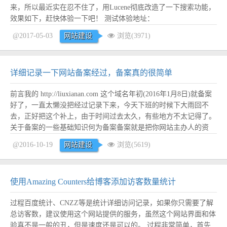
来，所以最近实在忍不住了，用Lucene彻底改造了一下搜索功能，
效果如下，赶快体验一下吧！ 测试体验地址：
http://blog.liuxianan.com/search?
@2017-05-03
网站建设
浏览(3971)
kw=%E7%AB%AF%E5%8F%A3%20%E5%8D%A0%E7%94%A8
效果如下：...
阅读全文
详细记录一下网站备案经过，备案真的很简单
前言我的 http://liuxianan.com 这个域名年初(2016年1月8日)就备案
好了，一直太懒没把经过记录下来，今天下班的时候下大雨回不
去，正好把这个补上，由于时间过去太久，有些地方不太记得了。
关于备案的一些基础知识何为备案备案就是把你网站主办人的资
料、网站的资料到工信部去登记下，主要还是为了管控。备案貌似
@2016-10-19
网站建设
浏览(5619)
只有中国才有，国外不知道有木有，有待查证。 一定要备案么不
一定，很多国外节...
阅读全文
使用Amazing Counters给博客添加访客数量统计
过程百度统计、CNZZ等是统计详细访问记录，如果你只需要了解
总访客数，建议使用这个网站提供的服务，虽然这个网站界面和体
验真不是一般的丑，但是速度还是可以的。 过程非常简单，首先