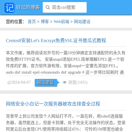
好记的博客
您的位置
：
首页
>
博客
>
Web前端
>
网站建设
Centos8安装Let's Encrypt免费SSL证书傻瓜式教程
本文作废，推荐阅读另外写的一篇10分钟搞定支持通配符的永久有
效免费HTTPS证书。 安装snapd添加EPEL简单理解EPEL是一个软
件库的扩展，官方软件源有限，安装snapd一定要先添加EPEL。
sudo dnf install epel-releasesudo dnf upgrade # 这一步将比较耗时 通
过yum安装snapd通过snap安装certbot通过certbot安装证书...
阅读全
@2024-04-07
网站建设
浏览(1431)
文
网络安全小白记一次服务器被攻击排查全过程
背景早上到公司发现个人网站打不开，一直在转，用xshell连接服
务器，虽然能连上，但是卡到爆，处于完全无法操作的状态，登录
阿里云后台发现CPU使用率持续超过45%： 可怜的1M带宽也被全