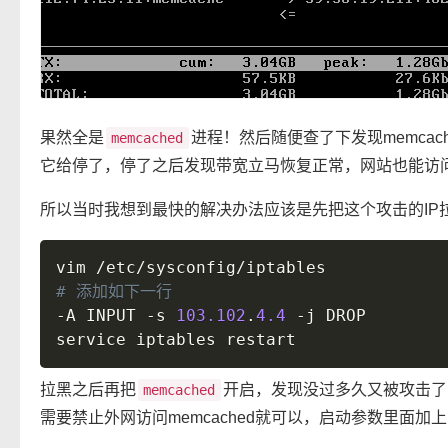
果然全是
进程！然后随便查了下发现memca
memcached
它给停了，停了之后发现带宽立马恢复正常，网站也能访问了
所以当时我想到最快的解决办法应该是先把这个攻击的IP
vim 
/
etc
/
sysconfig
/
-
A INPUT 
-
s 
103.102
.
4.4
-
j DROP

拉黑之后再把
开启，发现没过多久又被攻击了
memcached
需要禁止外网访问memcached就可以，启动参数里面加上