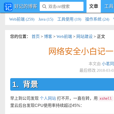
好记的博客
文章
工具
Web前端 (259)
Java (15)
工具使用 (19)
操作系统 (24)
您的位置
：
首页
>
博客
>
Web前端
>
网站建设
> 正文
网络安全小白记一
本文由
小茗同
最后修改 2018-03-
背景
早上到公司发现
个人网站
打不开，一直在转，用
xshell
里云后台发现CPU使用率持续超过45%：