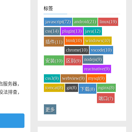
标签
javascript(72)
android(21)
linux(19)
css(14)
plugin(13)
java(12)
html(10)
windows(10)
插件(11)
chrome(10)
vscode(10)
nodejs(9)
安装(10)
区别(9)
reactnative(9)
css3(9)
webview(9)
mysql(9)
启服务器，
tomcat(8)
git(8)
nginx(8)
下载(8)
没法排查，
端口(7)
更多