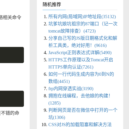
随机推荐
所有内网(局域网)IP地址段(35132)
络相关命令
坑爹坑娘坑祖宗的87端口（记一次
tomcat故障排查）(4723)
分享自己写的JS版日期格式化和解
析工具类，绝对好用！(9616)
JavaScript正则表达式详解(5490)
HTTPS工作原理以及Tomcat开启
HTTPS单向认证(7261)
如何一行代码生成内容为0到N的
数组(4451)
frp内网穿透实战(3190)
拥抱在线编程，去他娘的构建！
(1285)
判断网页是否在微信中打开的一个
蛮不错的命
坑(1306)
CSS对JS的加载阻塞和解决方法