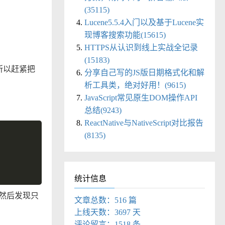
(35115)
Lucene5.5.4入门以及基于Lucene实
现博客搜索功能(15615)
HTTPS从认识到线上实战全记录
(15183)
所以赶紧把
分享自己写的JS版日期格式化和解
析工具类，绝对好用！(9615)
JavaScript常见原生DOM操作API
总结(9243)
ReactNative与NativeScript对比报告
(8135)
统计信息
！然后发现只
文章总数：516 篇
上线天数：3697 天
评论留言：1518 条