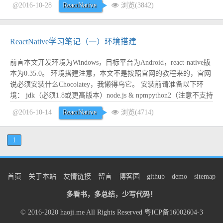
@2016-10-28
ReactNative
浏览(3842)
ReactNative学习笔记（一）环境搭建
前言本文开发环境为Windows，目标平台为Android，react-native版
本为0.35.0。 环境搭建注意，本文不是按照官网的教程来的，官网
说必须安装什么Chocolatey，我懒得鸟它。 安装前请准备以下环
境： jdk（必须1.8或更高版本）node.js & npmpython2（注意不支持
python3，我的是2.7）android sdk（并且已经配置好相关环境变
@2016-10-14
ReactNative
浏览(4714)
量）...
阅读全文
1
首页
关于本站
友情链接
留言
博客园
github
demo
sitemap
多看书，多总结，少写代码！
© 2016-2020
haoji.me
All Rights Reserved
粤ICP备16002604-3