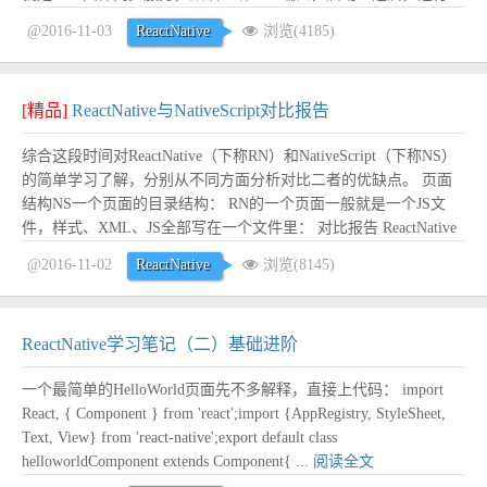
debug模式的ReactNative应用可以随时reload我们的JS。有时候使用
@2016-11-03
ReactNative
浏览(4185)
上面的命令之后p...
阅读全文
[精品]
ReactNative与NativeScript对比报告
综合这段时间对ReactNative（下称RN）和NativeScript（下称NS）
的简单学习了解，分别从不同方面分析对比二者的优缺点。 页面
结构NS一个页面的目录结构： RN的一个页面一般就是一个JS文
件，样式、XML、JS全部写在一个文件里： 对比报告 ReactNative
NativeScript 对比结果 与传统web开发的差异性（学习...
阅读全文
@2016-11-02
ReactNative
浏览(8145)
ReactNative学习笔记（二）基础进阶
一个最简单的HelloWorld页面先不多解释，直接上代码： import
React, { Component } from 'react';import {AppRegistry, StyleSheet,
Text, View} from 'react-native';export default class
helloworldComponent extends Component{ ...
阅读全文