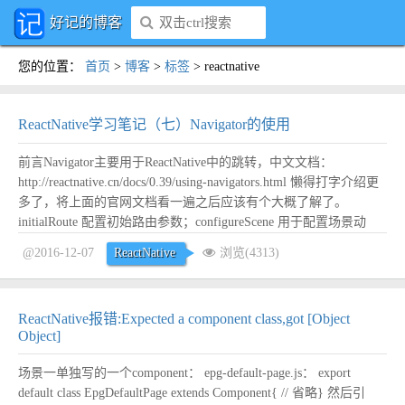
好记的博客
您的位置
：
首页
>
博客
>
标签
>
reactnative
ReactNative学习笔记（七）Navigator的使用
前言Navigator主要用于ReactNative中的跳转，中文文档：
http://reactnative.cn/docs/0.39/using-navigators.html 懒得打字介绍更
多了，将上面的官网文档看一遍之后应该有个大概了解了。
initialRoute 配置初始路由参数；configureScene 用于配置场景动
画；renderScene 指示具体如何渲染一个场景...
阅读全文
@2016-12-07
ReactNative
浏览(4313)
ReactNative报错:Expected a component class,got [Object
Object]
场景一单独写的一个component： epg-default-page.js： export
default class EpgDefaultPage extends Component{ // 省略} 然后引