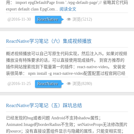
用： import epgDefaultPage from './epg-default-page';// 省略其它代码
export default class EpgCom...
阅读全文
@2016-11-30
ReactNative
浏览(5212)
ReactNative学习笔记（六）集成视频播放
概述视频播放可以自己写原生代码实现，然后注入JS。如果对视频
播放没有特殊要求的话，可以直接使用现成插件。 到官方推荐的
插件网站搜索找到下载量第一的插件：react-native-video。 安装安
装很简单： npm install -g react-native-video配置配置过程官网已经
介绍的很详细了，这里再复述一遍。 首先运行react-native link来链
@2016-11-25
ReactNative
浏览(8280)
接react-n...
阅读全文
ReactNative学习笔记（五）踩坑总结
已经发现的bug或者问题 Android不支持shadow属性；
Animated.Image的borderRadius不生效；setNativeProps无法修改图片
的source；没有直接设置组件显示与隐藏的属性，只能变相实现；