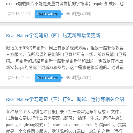
require加载图片不能是变量或者拼接的字符串；require加载json也
是一样，也不支持动态加载；图片拉伸时默认效果是cover，而不
@2016-11-07
ReactNative
浏览(4900)
像html中的stretch...
阅读全文
ReactNative学习笔记（四）热更新和增量更新
概括关于RN的热更新，网上有很多现成方案，但是一般都依赖第
三方服务，我所希望的是能够自己管控所有一切，所以只能自己折
腾。 热更新的思路热更新一般都是更新JS和图片，也就是在不重
新安装apk的情况下更新JS和图片，这个需求是很普遍的。通过前
面的了解我们知道RN的JS都被打包成了一个bundle文件，默认是在
@2016-11-03
ReactNative
浏览(7601)
assets文件夹下面，但是这个文件夹是只读不可写的，那怎么办
呢？好在RN有一个getJSB...
阅读全文
ReactNative学习笔记（三）打包、调试、运行等相关介绍
各种命令个人习惯在项目根目录下把一些常见命令写成bat文件，
以后每次要执行什么只需要双击即可： 编译、生成、运行并启动
packager（debug模式）： react-native run-android 所谓packager其实
就是一个文件同步服务，默认监听8081端口，启动它之后，运行