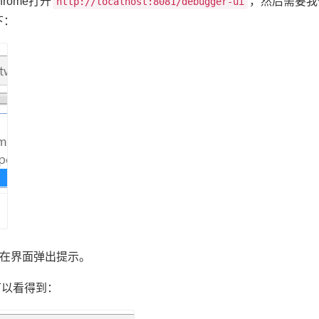
rome打开
，然后需要我
http://localhost:8081/debugger-ui
下：
会在界面弹出提示。
可以看得到：