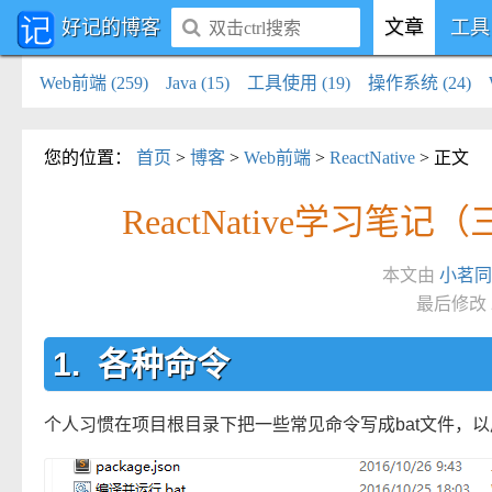
好记的博客
文章
工具
Web前端 (259)
Java (15)
工具使用 (19)
操作系统 (24)
您的位置
：
首页
>
博客
>
Web前端
>
ReactNative
> 正文
ReactNative学习
本文由
小茗同
最后修改 2
各种命令
个人习惯在项目根目录下把一些常见命令写成bat文件，