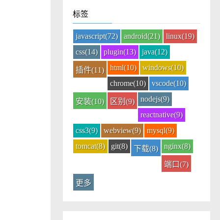
标签
javascript(72)
android(21)
linux(19)
css(14)
plugin(13)
java(12)
html(10)
windows(10)
插件(11)
chrome(10)
vscode(10)
nodejs(9)
安装(10)
区别(9)
reactnative(9)
css3(9)
webview(9)
mysql(9)
tomcat(8)
git(8)
nginx(8)
下载(8)
端口(7)
更多