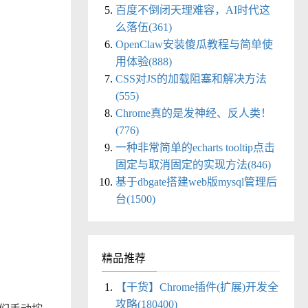
百度不倒闭天理难容，AI时代这
么落伍(361)
OpenClaw安装傻瓜教程与简单使
用体验(888)
CSS对JS的加载阻塞和解决方法
(555)
Chrome真的是发神经、反人类！
(776)
一种非常简单的echarts tooltip点击
固定与取消固定的实现方法(846)
基于dbgate搭建web版mysql管理后
台(1500)
精品推荐
【干货】Chrome插件(扩展)开发全
攻略(180400)