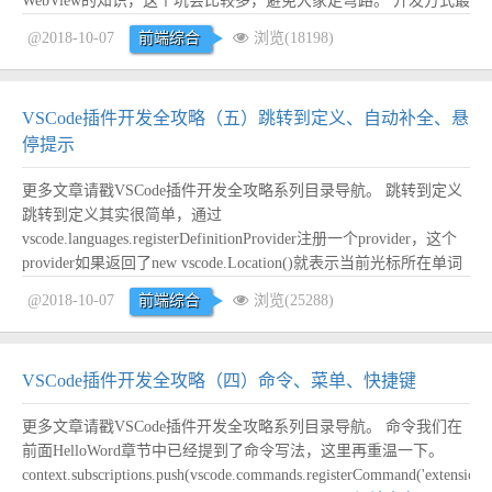
WebView的知识，这个坑会比较多，避免大家走弯路。 开发方式最
理想的方式是准备双显示器，一个写代码，一个运行插件，实践证
@2018-10-07
前端综合
浏览(18198)
明这种方式开发效率会提升很多，每次修改完代码之后直接Ctrl+R
重新加载即可，非常方便。 日...
阅读全文
VSCode插件开发全攻略（五）跳转到定义、自动补全、悬
停提示
更多文章请戳VSCode插件开发全攻略系列目录导航。 跳转到定义
跳转到定义其实很简单，通过
vscode.languages.registerDefinitionProvider注册一个provider，这个
provider如果返回了new vscode.Location()就表示当前光标所在单词
支持跳转，并且跳转到对应location。 为了示例更加有意义，我在
@2018-10-07
前端综合
浏览(25288)
这里写了一个支持package....
阅读全文
VSCode插件开发全攻略（四）命令、菜单、快捷键
更多文章请戳VSCode插件开发全攻略系列目录导航。 命令我们在
前面HelloWord章节中已经提到了命令写法，这里再重温一下。
context.subscriptions.push(vscode.commands.registerCommand('extension.s