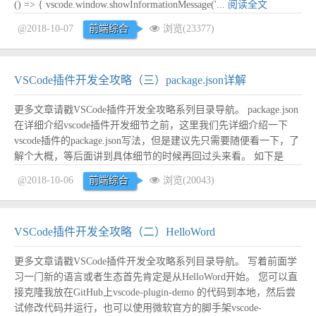
() => { vscode.window.showInformationMessage('...
阅读全文
@2018-10-07
前端综合
浏览(23377)
VSCode插件开发全攻略（三）package.json详解
更多文章请戳VSCode插件开发全攻略系列目录导航。 package.json
在详细介绍vscode插件开发细节之前，这里我们先详细介绍一下
vscode插件的package.json写法，但是建议先只需要随便看一下，了
解个大概，等后面讲到具体细节的时候再回过头来看。 如下是
package.json文件的常用配置，当然这里还不是全部： { // 插件的名
@2018-10-06
前端综合
浏览(20043)
字，应全部小写，不能有空格 ...
阅读全文
VSCode插件开发全攻略（二）HelloWord
更多文章请戳VSCode插件开发全攻略系列目录导航。 写着前面学
习一门新的语言或者生态首先肯定是从HelloWord开始。 您可以直
接克隆我放在GitHub上vscode-plugin-demo 的代码到本地，然后尝
试修改代码并运行，也可以使用微软官方的脚手架vscode-