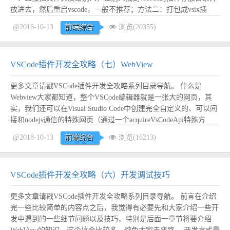
放进去，然后重启vscode，一般不推荐；方法二：打包成vsix插
件，然后发送给别人安装，如果你的插件涉及机密不方便发布到应
@2018-10-13
前端综合
浏览(20355)
用市场，可以尝试采用这种方式；方法三：注册开发者账号，发布
到官网应用市场，这个发...
阅读全文
VSCode插件开发全攻略（七）WebView
更多文章请戳VSCode插件开发全攻略系列目录导航。 什么是
Webview大家都知道，整个VSCode编辑器就是一张大的网页，其
实，我们还可以在Visual Studio Code中创建完全自定义的、可以间
接和nodejs通信的特殊网页（通过一个acquireVsCodeApi特殊方
法），这个网页就叫WebView。内置的Markdown的预览就是使用
@2018-10-13
前端综合
浏览(16213)
WebView实现的。使用Webview可以...
阅读全文
VSCode插件开发全攻略（六）开发调试技巧
更多文章请戳VSCode插件开发全攻略系列目录导航。 前言在介绍
完一些比较简单的内容点之后，我觉得有必要先和大家介绍一些开
发中遇到的一些细节问题以及技巧，特别是后面一章节将要介绍