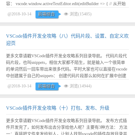
容： vscode.window.activeTextEditor.edit(editBuilder => { // 从开始
到结束，全量替换 const end = new vscode...
阅读全文
@2018-10-14
前端综合
浏览(15405)
VSCode插件开发全攻略（八）代码片段、设置、自定义欢
迎页
更多文章请戳VSCode插件开发全攻略系列目录导航。 代码片段代
码片段，也叫snippets，相信大家都不陌生，就是输入一个很简单
的单词然后一回车带出来很多代码。平时大家也可以直接在vscode
中创建属于自己的snippets： 创建代码片段那么如何在扩展中创建
snippets呢？ package.json文件新增如下： "contributes": { "snippets":
@2018-10-14
前端综合
浏览(14944)
...
阅读全文
VSCode插件开发全攻略（十）打包、发布、升级
更多文章请戳VSCode插件开发全攻略系列目录导航。 发布方式插
件开发完了，如何发布出去分享给他人呢？主要有3种方法： 方法
一：直接把文件夹发给别人，让别人找到vscode的插件存放目录并