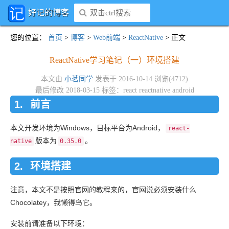
好记的博客
您的位置
：
首页
>
博客
>
Web前端
>
ReactNative
> 正文
ReactNative学习笔记（一）环境搭建
本文由
小茗同学
发表于 2016-10-14 浏览(4712)
最后修改 2018-03-15 标签：
react
reactnative
android
前言
本文开发环境为Windows，目标平台为Android，
react-
版本为
。
native
0.35.0
环境搭建
注意，本文不是按照官网的教程来的，官网说必须安装什么
Chocolatey，我懒得鸟它。
安装前请准备以下环境：