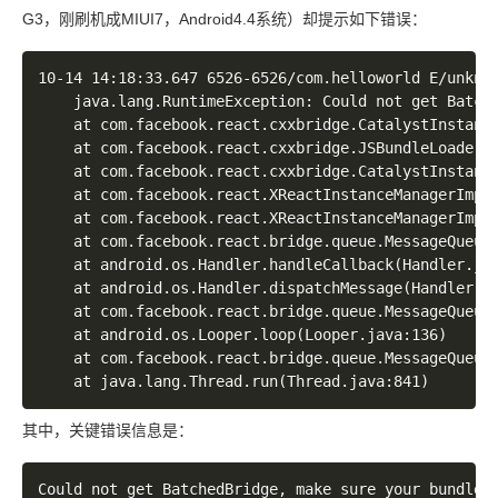
G3，刚刷机成MIUI7，Android4.4系统）却提示如下错误：
10-14 14:18:33.647 6526-6526/com.helloworld E/unknow
	java.lang.RuntimeException: Could not get BatchedBridge, make sure your bundle is packaged correctly

	at com.facebook.react.cxxbridge.CatalystInstanceImpl.loadScriptFromAssets(Native Method)

	at com.facebook.react.cxxbridge.JSBundleLoader$1.loadScript(JSBundleLoader.java:33)

	at com.facebook.react.cxxbridge.CatalystInstanceImpl.runJSBundle(CatalystInstanceImpl.java:177)

	at com.facebook.react.XReactInstanceManagerImpl$4.call(XReactInstanceManagerImpl.java:918)

	at com.facebook.react.XReactInstanceManagerImpl$4.call(XReactInstanceManagerImpl.java:911)

	at com.facebook.react.bridge.queue.MessageQueueThreadImpl$1.run(MessageQueueThreadImpl.java:74)

	at android.os.Handler.handleCallback(Handler.java:733)

	at android.os.Handler.dispatchMessage(Handler.java:95)

	at com.facebook.react.bridge.queue.MessageQueueThreadHandler.dispatchMessage(MessageQueueThreadHandler.java:31)

	at android.os.Looper.loop(Looper.java:136)

	at com.facebook.react.bridge.queue.MessageQueueThreadImpl$3.run(MessageQueueThreadImpl.java:196)

其中，关键错误信息是：