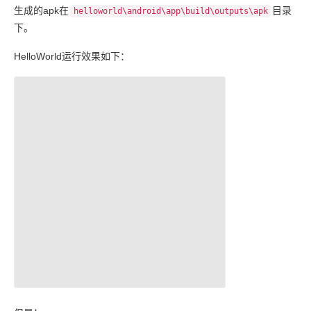
生成的apk在
目录
helloworld\android\app\build\outputs\apk
下。
HelloWorld运行效果如下：