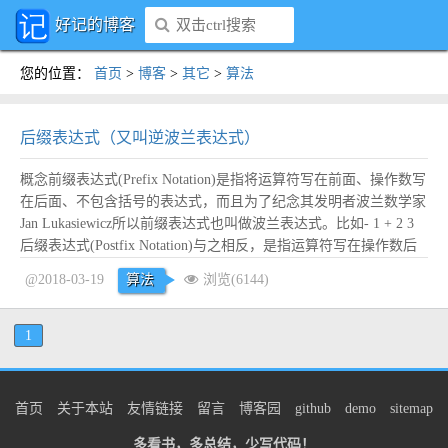
好记的博客
您的位置
：
首页
>
博客
>
其它
>
算法
后缀表达式（又叫逆波兰表达式）
概念前缀表达式(Prefix Notation)是指将运算符写在前面、操作数写
在后面、不包含括号的表达式，而且为了纪念其发明者波兰数学家
Jan Lukasiewicz所以前缀表达式也叫做波兰表达式。比如- 1 + 2 3
后缀表达式(Postfix Notation)与之相反，是指运算符写在操作数后
面的不含括号的算术表达式，也叫做逆波兰表达式。比如1 2 3 + -
@2018-03-19
算法
浏览(6144)
中缀表达式(Infix N...
阅读全文
1
首页
关于本站
友情链接
留言
博客园
github
demo
sitemap
多看书，多总结，少写代码！