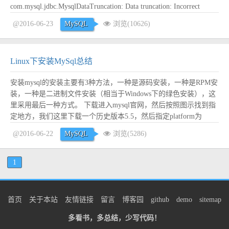
com.mysql.jdbc.MysqlDataTruncation: Data truncation: Incorrect
datetime value: '' for column 'last_login_date' at r...
阅读全文
@2016-06-23
MySQL
浏览(10626)
Linux下安装MySql总结
安装mysql的安装主要有3种方法，一种是源码安装，一种是RPM安
装，一种是二进制文件安装（相当于Windows下的绿色安装），这
里采用最后一种方式。 下载进入mysql官网，然后按照图示找到指
定地方，我们这里下载一个历史版本5.5，然后指定platform为
Linux-Generic，拖到最下面去，下载.tar.gz格式的64位文件。 开始
@2016-06-22
MySQL
浏览(5286)
安装不同于大部分教程，我这里安装到/...
阅读全文
1
首页
关于本站
友情链接
留言
博客园
github
demo
sitemap
多看书，多总结，少写代码！