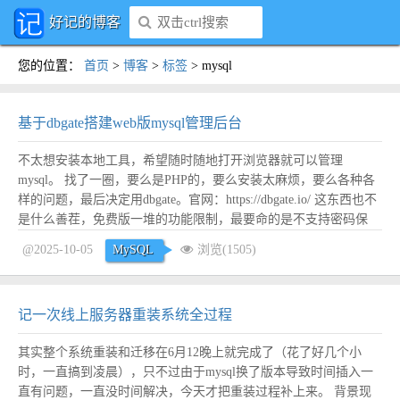
好记的博客
您的位置
：
首页
>
博客
>
标签
>
mysql
基于dbgate搭建web版mysql管理后台
不太想安装本地工具，希望随时随地打开浏览器就可以管理
mysql。 找了一圈，要么是PHP的，要么安装太麻烦，要么各种各
样的问题，最后决定用dbgate。官网：https://dbgate.io/ 这东西也不
是什么善茬，免费版一堆的功能限制，最要命的是不支持密码保
护，主要一部署任何人都可以访问，这个很危险！所以主要是研究
@2025-10-05
MySQL
浏览(1505)
如何最简单的增加密码保护。 安装 dbgatenpm i dbgate-s...
阅读全
文
记一次线上服务器重装系统全过程
其实整个系统重装和迁移在6月12晚上就完成了（花了好几个小
时，一直搞到凌晨），只不过由于mysql换了版本导致时间插入一
直有问题，一直没时间解决，今天才把重装过程补上来。 背景现