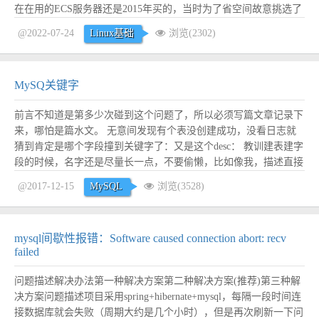
在在用的ECS服务器还是2015年买的，当时为了省空间故意挑选了
比较老的centos6.5系统，空间是省下来了，后面暴露的问题越来越
@2022-07-24
Linux基础
浏览(2302)
多了。时间来到了2022年，连centos官方都已经放弃维护了，我用
的却还是上古...
阅读全文
MySQ关键字
前言不知道是第多少次碰到这个问题了，所以必须写篇文章记录下
来，哪怕是篇水文。 无意间发现有个表没创建成功，没看日志就
猜到肯定是哪个字段撞到关键字了：又是这个desc： 教训建表建字
段的时候，名字还是尽量长一点，不要偷懒，比如像我，描述直接
用desc。 正文如下是MySQL全部关键字：
@2017-12-15
MySQL
浏览(3528)
https://www.cnblogs.com/lawdong/archive/2010/08/08/23...
阅读全文
mysql间歇性报错：Software caused connection abort: recv
failed
问题描述解决办法第一种解决方案第二种解决方案(推荐)第三种解
决方案问题描述项目采用spring+hibernate+mysql，每隔一段时间连
接数据库就会失败（周期大约是几个小时），但是再次刷新一下问