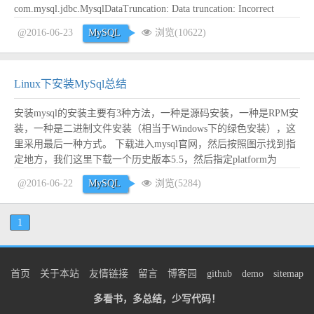
com.mysql.jdbc.MysqlDataTruncation: Data truncation: Incorrect
datetime value: '' for column 'last_login_date' at r...
阅读全文
@2016-06-23
MySQL
浏览(10622)
Linux下安装MySql总结
安装mysql的安装主要有3种方法，一种是源码安装，一种是RPM安
装，一种是二进制文件安装（相当于Windows下的绿色安装），这
里采用最后一种方式。 下载进入mysql官网，然后按照图示找到指
定地方，我们这里下载一个历史版本5.5，然后指定platform为
Linux-Generic，拖到最下面去，下载.tar.gz格式的64位文件。 开始
@2016-06-22
MySQL
浏览(5284)
安装不同于大部分教程，我这里安装到/...
阅读全文
1
首页
关于本站
友情链接
留言
博客园
github
demo
sitemap
多看书，多总结，少写代码！