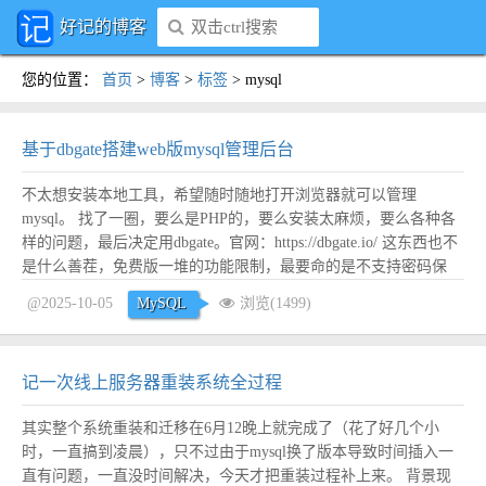
好记的博客
您的位置
：
首页
>
博客
>
标签
>
mysql
基于dbgate搭建web版mysql管理后台
不太想安装本地工具，希望随时随地打开浏览器就可以管理
mysql。 找了一圈，要么是PHP的，要么安装太麻烦，要么各种各
样的问题，最后决定用dbgate。官网：https://dbgate.io/ 这东西也不
是什么善茬，免费版一堆的功能限制，最要命的是不支持密码保
护，主要一部署任何人都可以访问，这个很危险！所以主要是研究
@2025-10-05
MySQL
浏览(1499)
如何最简单的增加密码保护。 安装 dbgatenpm i dbgate-s...
阅读全
文
记一次线上服务器重装系统全过程
其实整个系统重装和迁移在6月12晚上就完成了（花了好几个小
时，一直搞到凌晨），只不过由于mysql换了版本导致时间插入一
直有问题，一直没时间解决，今天才把重装过程补上来。 背景现