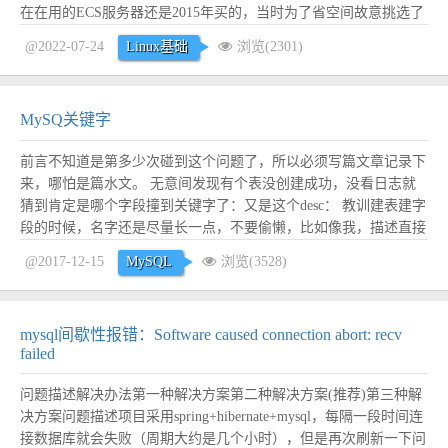
在在用的ECS服务器还是2015年买的，当时为了省空间故意挑选了
比较老的centos6.5系统，空间是省下来了，后面暴露的问题越来越
@2022-07-24
Linux基础
浏览(2301)
多了。时间来到了2022年，连centos官方都已经放弃维护了，我用
的却还是上古...
阅读全文
MySQ关键字
前言不知道是第多少次碰到这个问题了，所以必须写篇文章记录下
来，哪怕是篇水文。 无意间发现有个表没创建成功，没看日志就
猜到肯定是哪个字段撞到关键字了：又是这个desc： 教训建表建字
段的时候，名字还是尽量长一点，不要偷懒，比如像我，描述直接
用desc。 正文如下是MySQL全部关键字：
@2017-12-15
MySQL
浏览(3528)
https://www.cnblogs.com/lawdong/archive/2010/08/08/23...
阅读全文
mysql间歇性报错：Software caused connection abort: recv
failed
问题描述解决办法第一种解决方案第二种解决方案(推荐)第三种解
决方案问题描述项目采用spring+hibernate+mysql，每隔一段时间连
接数据库就会失败（周期大约是几个小时），但是再次刷新一下问