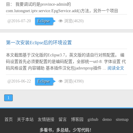
目： 我要调试的是province-admin的
com.lutongnet.iptv.service.EpgService.add()方法，另外一个项目
province-api也有一个一模一样的类，但是没有add这个方法： 结
@2016-07-20
Eclipse
浏览(4620)
果，该死的eclipse...
阅读全文
第一次安装Eclipse后的环境设置
本文截图基于汉化版的Eclipse3.7，英文版的请自行对照配置。 编
码设置首先必须要配置的是编码配置，全部统一utf-8: 字体设置 代
码风格设置 内容辅助 基本插件汉化包jadsvnprop插件 ...
阅读全文
@2016-06-22
Eclipse
浏览(4390)
1
首页
关于本站
友情链接
留言
博客园
github
demo
sitemap
多看书，多总结，少写代码！