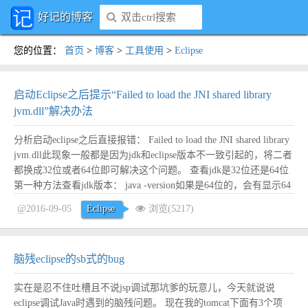
好记的博客
您的位置
：
首页
>
博客
>
工具使用
>
Eclipse
启动Eclipse之后提示“Failed to load the JNI shared library
jvm.dll”解决办法
分析启动eclipse之后直接报错： Failed to load the JNI shared library
jvm.dll此现象一般都是因为jdk和eclipse版本不一致引起的，将二者
都换成32位或者64位即可解决这个问题。 查看jdk是32位还是64位
第一种方法查看jdk版本： java -version如果是64位的，会有显示64
bit，否则，没有特别指明是多少位，那么就是...
阅读全文
@2016-09-05
Eclipse
浏览(5217)
脑残eclipse的sb式的bug
实在是忍不住吐槽且不说jsp调试那坑爹的玩意儿，今天就说说
eclipse调试Java时遇到的脑残问题。 现在我的tomcat下面有3个项