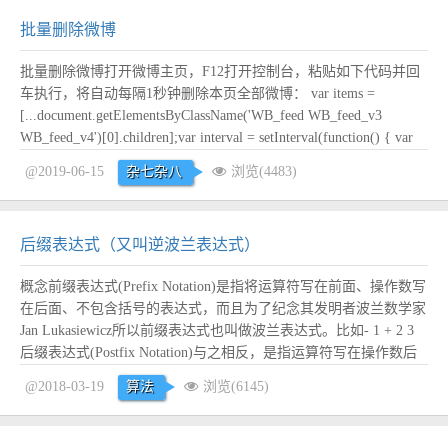
批量删除微博
批量删除微博打开微博主页，F12打开控制台，粘贴如下代码并回
车执行，将自动每隔1秒钟删除本页全部微博： var items =
[...document.getElementsByClassName('WB_feed WB_feed_v3
WB_feed_v4')[0].children];var interval = setInterval(function() { var
item =...
阅读全文
@2019-06-15
杂七杂八
浏览(4483)
后缀表达式（又叫逆波兰表达式）
概念前缀表达式(Prefix Notation)是指将运算符写在前面、操作数写
在后面、不包含括号的表达式，而且为了纪念其发明者波兰数学家
Jan Lukasiewicz所以前缀表达式也叫做波兰表达式。比如- 1 + 2 3
后缀表达式(Postfix Notation)与之相反，是指运算符写在操作数后
面的不含括号的算术表达式，也叫做逆波兰表达式。比如1 2 3 + -
@2018-03-19
算法
浏览(6145)
中缀表达式(Infix N...
阅读全文