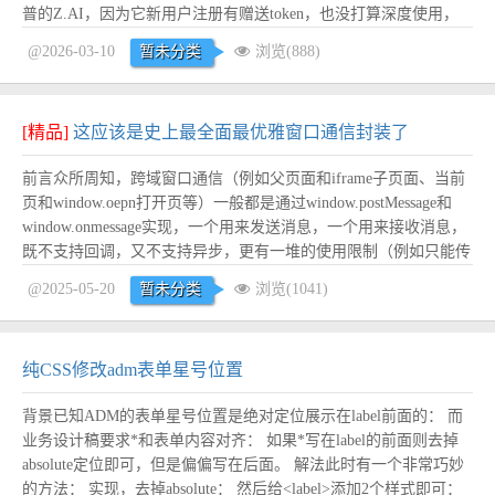
普的Z.AI，因为它新用户注册有赠送token，也没打算深度使用，
只是体验为主： 访问智普AI后台 https://bigmodel.cn/ 注册账号，新
@2026-03-10
暂未分类
浏览(888)
增API Key： ...
阅读全文
[精品]
这应该是史上最全面最优雅窗口通信封装了
前言众所周知，跨域窗口通信（例如父页面和iframe子页面、当前
页和window.oepn打开页等）一般都是通过window.postMessage和
window.onmessage实现，一个用来发送消息，一个用来接收消息，
既不支持回调，又不支持异步，更有一堆的使用限制（例如只能传
递普通数据，无法序列化的数据不能被发送），直接使用非常不方
@2025-05-20
暂未分类
浏览(1041)
便。 Chrome插件开发中的contentScrip...
阅读全文
纯CSS修改adm表单星号位置
背景已知ADM的表单星号位置是绝对定位展示在label前面的： 而
业务设计稿要求*和表单内容对齐： 如果*写在label的前面则去掉
absolute定位即可，但是偏偏写在后面。 解法此时有一个非常巧妙
的方法： 实现，去掉absolute： 然后给<label>添加2个样式即可：