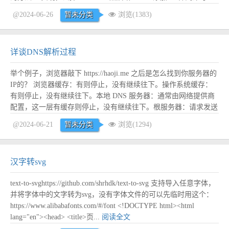
原理： 因为星号*是一个非阿拉伯语或希伯来语等从右到左书写方
@2024-06-26
暂未分类
浏览(1383)
向的语言的字符，浏...
阅读全文
详谈DNS解析过程
举个例子，浏览器敲下 https://haoji.me 之后是怎么找到你服务器的
IP的？ 浏览器缓存：有则停止，没有继续往下。操作系统缓存：
有则停止，没有继续往下。本地 DNS 服务器：通常由网络提供商
配置，这一层有缓存则停止，没有继续往下。根服务器：请求发送
至最近的根服务器，并根据域名后缀重定向到指定域名的顶级域名
@2024-06-21
暂未分类
浏览(1294)
（TLD）服务器，例如.com顶级域名服务器、.me顶级域名服务器
等（全球共...
阅读全文
汉字转svg
text-to-svghttps://github.com/shrhdk/text-to-svg 支持导入任意字体，
并将字体中的文字转为svg，没有字体文件的可以先临时用这个：
https://www.alibabafonts.com/#/font <!DOCTYPE html><html
lang="en"><head> <title>页...
阅读全文