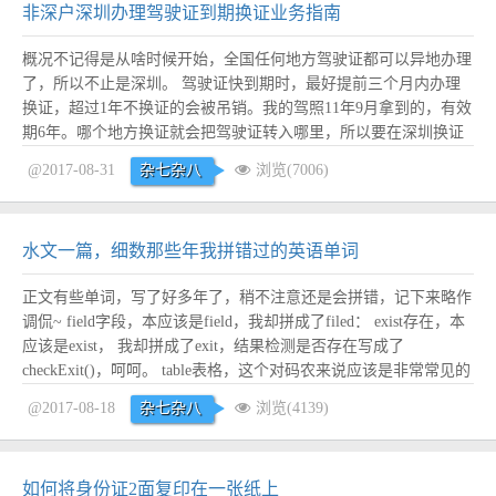
非深户深圳办理驾驶证到期换证业务指南
概况不记得是从啥时候开始，全国任何地方驾驶证都可以异地办理
了，所以不止是深圳。 驾驶证快到期时，最好提前三个月内办理
换证，超过1年不换证的会被吊销。我的驾照11年9月拿到的，有效
期6年。哪个地方换证就会把驾驶证转入哪里，所以要在深圳换证
的话必须把驾驶证转到深圳来，如果你不想转深圳那么只能回老家
@2017-08-31
杂七杂八
浏览(7006)
办理了。 需要提前准备照相和人家说明一下是办理驾驶证业务即
可，一般25块钱，会拿到一个回执。 体检只...
阅读全文
水文一篇，细数那些年我拼错过的英语单词
正文有些单词，写了好多年了，稍不注意还是会拼错，记下来略作
调侃~ field字段，本应该是field，我却拼成了filed： exist存在，本
应该是exist， 我却拼成了exit，结果检测是否存在写成了
checkExit()，呵呵。 table表格，这个对码农来说应该是非常常见的
一个单词了，但是我却经常拼错，本应该是table，我拼成了tabel；
@2017-08-18
杂七杂八
浏览(4139)
destroy销毁，本应该是...
阅读全文
如何将身份证2面复印在一张纸上