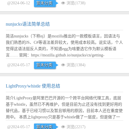
@2024-06-12
暂未分类
浏览(1738)
nunjucks语法简单总结
简洁nunjucks（下称nj）是mozilla推出的一款模板语言，因语法与
我们熟悉的JS、C#等语法差异较大，使用成本较高。说实话，个人
觉得这语法挺反人类的，不知道egg为啥要选它作为默认模板语
言…… 官网：https://mozilla.github.io/nunjucks/cn/getting-
started.html 常见用法 基本语法：{{表达式}}；注释：{# 这是注释
@2024-05-17
暂未分类
浏览(1384)
#} ...
阅读全文
LightProxy/whistle 使用总结
简介LightProxy是阿里巴巴开源的一个跨平台网络代理工具，底层
基于whistle，虽然已不再维护，但是目前为止还没有找到更好用的
替代品，基于已经习惯以及暂且够用的原因，目前本人还在重度使
用中。 本质上lightproxy只是基于whistle做了一层皮，但是做了一
些小的优化，且图形化的软件肯定比控制台使用起来方便一些，所
@2024-05-17
暂未分类
浏览(2217)