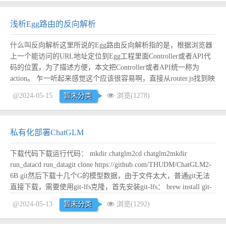
浅析Egg路由的反向解析
什么叫反向解析这里所说的Egg路由反向解析指的是，根据浏览器
上一个能访问的URL地址定位到Egg工程里面Controller或者API代
码的位置，为了描述方便，本文把Controller或者API统一称为
action。 乍一听起来感觉这个应该很容易啊，直接从router.js找到映
射关系不就好了么，例如下面这样的： 如果大家都严格按照一些
@2024-05-15
暂未分类
浏览(1278)
约定好的规范去写的话，这个确实很容易。比如说，如果按...
阅读
全文
私有化部署ChatGLM
下载代码下载运行代码： mkdir chatglm2cd chatglm2mkdir
run_datacd run_datagit clone https://github.com/THUDM/ChatGLM2-
6B.git然后下载十几个G的模型数据，由于文件太大，普通git无法
直接下载，需要使用git-lfs克隆，首先安装git-lfs： brew install git-
lfsgit lf...
阅读全文
@2024-05-13
暂未分类
浏览(1292)