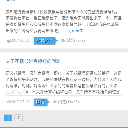
仅知道身份证最后2位数就很容易算出某个人的完整身份证号码，
不管你信不信，反正我是信了，因为我今天就算出来了一个，而且
是身份证生日和实际生日不同的身份证号码。 想知道我是怎么算
出来的？等有空我再写出来吧。 ...
阅读全文
@2017-06-21
杂七杂八
浏览(7272)
关于花括号是否换行的问题
正文花括号，又叫大括号，即{}，关于花括号是否应该换行，这是
个永恒的争论话题，我是坚决站在换行这一边的，为什么？因为代
码清晰，对称，好看啊！ C系列的语言都是花括号换行的，比如
C、C++、C#，本来在计算机编程世界，几乎所有有花括号的语言
都是花括号换行的，仅仅是因为吃错药的Sun公司带了个不好的
@2017-05-22
吐槽
浏览(11425)
头，非要把花括号放右上角，然后一大波Java开发人员跟风，再后
来JS（也就是想傍大Java大腿的Jav...
阅读全文
1
2