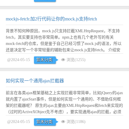
以本人更喜欢用lightproxy。 whistle文档：htt...
阅读全文
mockjs-fetch:加2行代码让你的mock.js支持fetch
背景不知何种原因，mock.js只支持拦截XMLHttpRequest，不支持
fetch，其实要支持也非常简单。npm上也有几个老外写的有关
mock-fetch的仓库，但是鉴于自己已经习惯了mock.js的语法，所以
还是决定写一个非常轻量的辅助包来让mock.js支持fetch。 介绍安
装npm i mockjs-fetch --save 使用只需加2行代码就可以让你的
@2024-05-15
暂未分类
浏览(1255)
mock.js支持fet...
阅读全文
如何实现一个通用ajax拦截器
前言在各类ajax框架基础之上实现拦截非常简单，比如jQuery的ajax
就内置了ajaxStart事件，但是如何实现一个通用的、不借助任何框
架的拦截器呢？ 原生的ajax主要由XMLHttpRequest和fetch来实现的
（过时的ActiveXObject先不考虑），要实现通用ajax的拦截，必须
在这些原生方法上面下手脚。 本文所说的拦截器仅仅指的是插入
@2024-05-15
暂未分类
浏览(1186)
自己的业务代码，并不能改变ajax的...
阅读全文