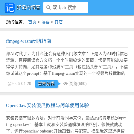
好记的博客
您的位置
：
首页
>
博客
>
其它
ffmpeg-wasm闭坑指南
都AI时代了，为什么还会有这种入门级文章？正是因为AI时代信息
泛滥，直接阅读官方文档一个小时能搞定的事情，愣是可能被AI耍
得晕头转向，尤其是各种劣质AI工具（也包括头部AI工具），不信
你试试这个prompt：基于ffmpeg-wasm实现的一个视频片段截取的
单HTML页面示例，要求代码100%可用。 诉求：脱离各类构建工
@2026-04-20
暂未分类
浏览(680)
具，仅单HTML文件实现接入ffmpeg-wasm。 ffmpeg...
阅读全文
OpenClaw安装傻瓜教程与简单使用体验
安装安装有很多方法，对于前端同学来说，最熟悉的肯定还是npm
i -g openclaw： 基本上就和安装普通模块没啥区别，很快就成功
了，运行openclaw onboard开始跟着向导配置。模型我这里选择智