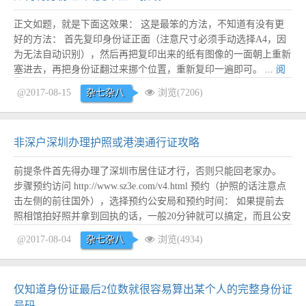
正文如题，就是下面这效果： 这是最笨的方法，不知道有没有更
好的方法： 首先复印身份证正面（注意尺寸必须手动选择A4，因
为无法自动识别），然后再把复印出来的纸有图像的一面朝上重新
塞进去，再把身份证翻过来挪个位置，重新复印一遍即可。 ...
阅
读全文
@2017-08-15
杂七杂八
浏览(7206)
非深户深圳办理护照或港澳通行证攻略
前提条件首先得办理了深圳市居住证才行，否则只能回老家办。
步骤预约访问 http://www.sz3e.com/v4.html 预约（护照的话注意点
击左侧的前往国外），选择预约公安局和预约时间： 如果提前去
照相馆拍好照并拿到回执的话，一般20分钟就可以搞定，而且公安
局其实不到9点就上班了，所以完全可以选择工作日的9:00-10:00去
@2017-08-04
杂七杂八
浏览(4934)
办理。 几点说明： 本人联系电话可以填写...
阅读全文
仅知道身份证最后2位数就很容易算出某个人的完整身份证
号码