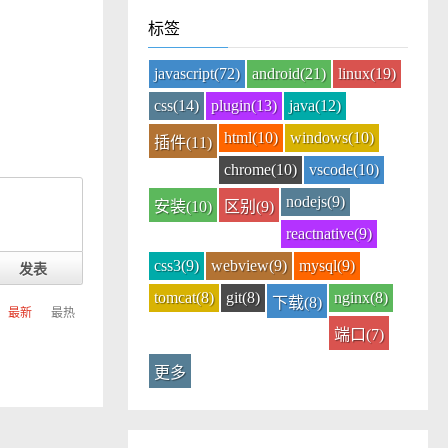
标签
javascript(72)
android(21)
linux(19)
css(14)
plugin(13)
java(12)
html(10)
windows(10)
插件(11)
chrome(10)
vscode(10)
nodejs(9)
安装(10)
区别(9)
reactnative(9)
css3(9)
webview(9)
mysql(9)
发表
tomcat(8)
git(8)
nginx(8)
下载(8)
最新
最热
端口(7)
更多