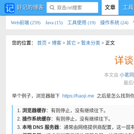
好记的博客
文章
工具
Web前端 (259)
Java (15)
工具使用 (19)
操作系统 (24)
您的位置
：
首页
>
博客
>
其它
>
暂未分类
> 正文
详谈
本文由
小茗同
最后修
举个例子，浏览器敲下
https://haoji.me
之后是怎么找到你
浏览器缓存
：有则停止，没有继续往下。
操作系统缓存
：有则停止，没有继续往下。
本地 DNS 服务器
：通常由网络提供商配置，这一层