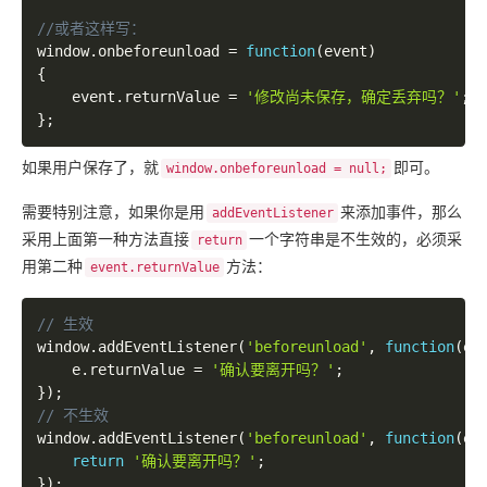
window
.
onbeforeunload 
=
function
(
event
)
{
	event
.
returnValue 
=
'修改尚未保存，确定丢弃吗？'
;
}
;
如果用户保存了，就
即可。
window.onbeforeunload = null;
需要特别注意，如果你是用
来添加事件，那么
addEventListener
采用上面第一种方法直接
一个字符串是不生效的，必须采
return
用第二种
方法：
event.returnValue
window
.
addEventListener
(
'beforeunload'
,
function
(
e
)
	e
.
returnValue 
=
'确认要离开吗？'
;
}
)
;
window
.
addEventListener
(
'beforeunload'
,
function
(
e
)
return
'确认要离开吗？'
;
}
)
;