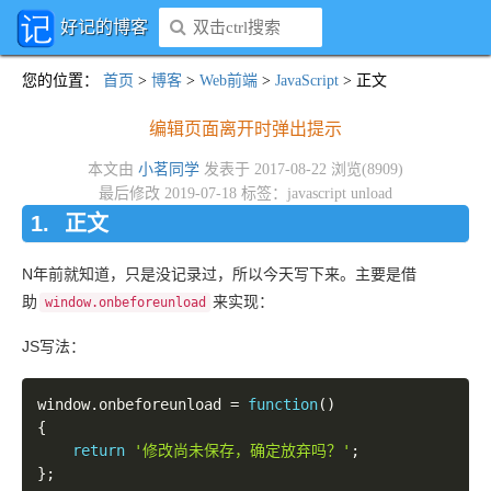
好记的博客
您的位置
：
首页
>
博客
>
Web前端
>
JavaScript
> 正文
编辑页面离开时弹出提示
本文由
小茗同学
发表于 2017-08-22 浏览(8909)
最后修改 2019-07-18 标签：
javascript
unload
正文
N年前就知道，只是没记录过，所以今天写下来。主要是借
助
来实现：
window.onbeforeunload
JS写法：
window
.
onbeforeunload 
=
function
(
)
{
return
'修改尚未保存，确定放弃吗？'
;
}
;