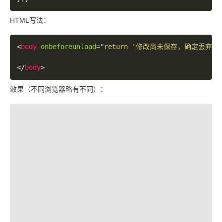
HTML写法：
<
body
onbeforeunload
=
"
return '修改尚未保存，确定丢弃吗
</
body
>
效果（不同浏览器略有不同）：