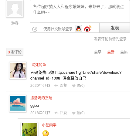
游客
发表
使用社交账号登录
发表评论前请先登录
3
条评论
最早
最新
最热
-渴死的鱼
五码免费市频 http://share1.gjrt.net/share/download?
channel_id=1008 深夜释放自己
2020年6月3
回复
顶(
0
)
抓汤姆的杰瑞
ggbb
2018年9月7
回复
顶(
0
)
小茗同学