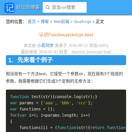
好记的博客
您的位置
：
首页
>
博客
>
Web前端
>
JavaScript
> 正文
认识Function.prototype.bind
本文由
小茗同学
发表于 2016-09-22 浏览(4285)
最后修改 2018-05-02 标签：
function
prototype
bind
先来看个例子
假设现有一个方法test，它接受一个参数str，现在我有3个现成的
参数，我需要根据它们生成3个定制的无参方法：
function
test
(
str
)
{
console
.
log
(
str
)
;
}
var
 params 
=
[
'aaa'
,
'bbb'
,
'ccc'
]
;
var
 functions 
=
[
]
;
for
(
var
 i
=
0
;
 i
<
params
.
length
;
 i
++
)
{
	functions
[
i
]
=
(
function
(
str
)
{
return
function
(
)