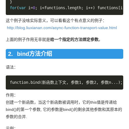
}
for
(
var
 i
=
0
;
 i
<
functions
.
length
;
 i
++
)
 functions
[
i
]
(
这个例子没啥实际意义，可以看看这个有点意义的例子：
http://blog.liuxianan.com/async-function-transport-value.html
上面的例子作用无非就是
给一个指定的方法绑定参数
。
bind方法介绍
语法：
作用：
创建一个新函数，当这个新函数被调用时，它的this值是传递给
bind()的第一个参数, 它的参数是bind()的剩余其他参数和其原本的
参数的合并.
示例：