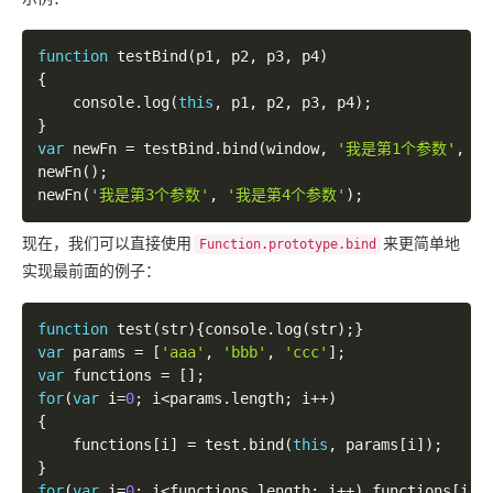
function
testBind
(
p1
,
 p2
,
 p3
,
 p4
)
{
	console
.
log
(
this
,
 p1
,
 p2
,
 p3
,
 p4
)
;
}
var
 newFn 
=
 testBind
.
bind
(
window
,
'我是第1个参数'
,
'
newFn
(
)
;
newFn
(
'我是第3个参数'
,
'我是第4个参数'
)
;
现在，我们可以直接使用
来更简单地
Function.prototype.bind
实现最前面的例子：
function
test
(
str
)
{
console
.
log
(
str
)
;
}
var
 params 
=
[
'aaa'
,
'bbb'
,
'ccc'
]
;
var
 functions 
=
[
]
;
for
(
var
 i
=
0
;
 i
<
params
.
length
;
 i
++
)
{
	functions
[
i
]
=
 test
.
bind
(
this
,
 params
[
i
]
)
;
}
for
(
var
 i
=
0
;
 i
<
functions
.
length
;
 i
++
)
 functions
[
i
]
(