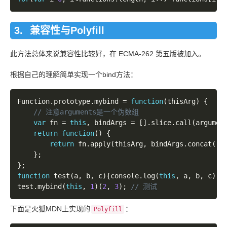
兼容性与Polyfill
此方法总体来说兼容性比较好，在 ECMA-262 第五版被加入。
根据自己的理解简单实现一个bind方法：
Function
.
prototype
.
mybind 
=
function
(
thisArg
)
{
var
 fn 
=
this
,
 bindArgs 
=
[
]
.
slice
.
call
(
argumen
return
function
(
)
{
return
 fn
.
apply
(
thisArg
,
 bindArgs
.
concat
(
[
]
}
;
}
;
function
test
(
a
,
 b
,
 c
)
{
console
.
log
(
this
,
 a
,
 b
,
 c
)
;
}
test
.
mybind
(
this
,
1
)
(
2
,
3
)
;
下面是火狐MDN上实现的
：
Polyfill