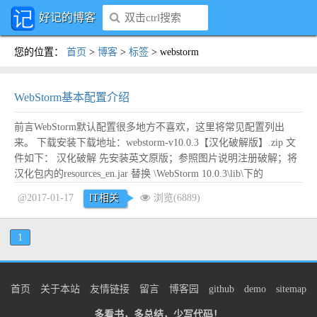
好记的博客
您的位置
：
首页
>
博客
>
标签
>
webstorm
WebStorm基本配置介绍
前言WebStorm默认配置很多地方不喜欢，这里将常见配置列出
来。 下载安装下载地址：webstorm-v10.0.3【汉化破解版】.zip 文
件如下： 汉化破解 先安装英文原版；参照图片说明注册破解；将
汉化包内的resources_en.jar 替换 \WebStorm 10.0.3\lib\下的
resources_en.jar，建议替换之前先备份一下旧文件，防止哪天想要
@2017-01-17
IT相关
浏览(6889)
恢复到...
阅读全文
1
首页
关于本站
友情链接
留言
博客园
github
demo
sitemap
多看书，多总结，少写代码！