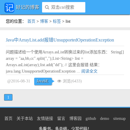
好记的博客
您的位置
：
首页
>
博客
>
标签
>
list
Java中ArrayList.add报错UnsupportedOperationException
问题描述给一个使用Arrays.asList转换过来的list添加东西： String[]
array = "aa,bb,cc".split(",");List<String> list =
Arrays.asList(array);list.add("dd"); // 这里会报错 结果：
java.lang.UnsupportedOperationException ...
阅读全文
@2016-08-31
JavaSE
浏览(6433)
1
首页
关于本站
友情链接
留言
博客园
github
demo
sitemap
多看书，多总结，少写代码！