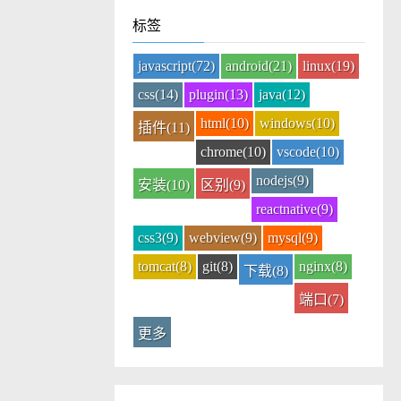
标签
javascript(72)
android(21)
linux(19)
css(14)
plugin(13)
java(12)
html(10)
windows(10)
插件(11)
chrome(10)
vscode(10)
nodejs(9)
安装(10)
区别(9)
reactnative(9)
css3(9)
webview(9)
mysql(9)
tomcat(8)
git(8)
nginx(8)
下载(8)
端口(7)
更多