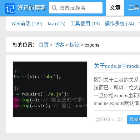
好记的博客
文章
工具
Web前端 (259)
Java (15)
工具使用 (19)
操作系统 (24)
您的位置
：
首页
>
博客
>
标签
>
exports
#
关于node.js中modul
区别关于二者的关系，你只
法而已，所以，绝大部分情况
一旦你给exports重
module.exports
@2016-11-02
Node