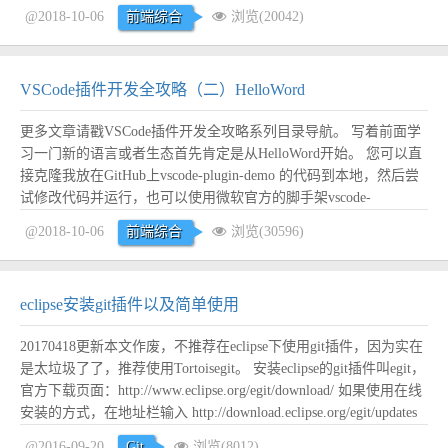
package.json文件的常用配置，当然这里还不是全部： { // 插件的名
@2018-10-06
前端综合
浏览(20042)
字，应全部小写，不能有空格 ...
阅读全文
VSCode插件开发全攻略（二）HelloWord
更多文章请戳VSCode插件开发全攻略系列目录导航。 写着前面学
习一门新的语言或者生态首先肯定是从HelloWord开始。 您可以直
接克隆我放在GitHub上vscode-plugin-demo 的代码到本地，然后尝
试修改代码并运行，也可以使用微软官方的脚手架vscode-
generator-code来生成项目结构，脚手架的使用我们后面再来介绍，
@2018-10-06
前端综合
浏览(30596)
先来熟悉一下项目结构。 HelloWorld项...
阅读全文
eclipse安装git插件以及简单使用
20170418更新本文作废，不推荐在eclipse下使用git插件，因为实在
是太垃圾了了，推荐使用Tortoisegit。 安装eclipse的git插件叫egit，
官方下载页面：http://www.eclipse.org/egit/download/ 如果使用在线
安装的方式，在地址栏输入 http://download.eclipse.org/egit/updates
： 我试...
阅读全文
@2016-09-20
Git
浏览(8012)