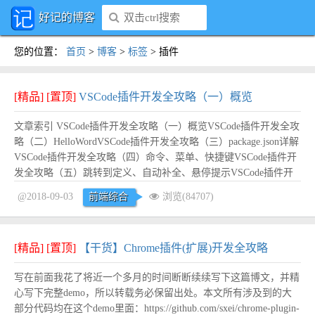
好记的博客
您的位置
：
首页
>
博客
>
标签
>
插件
[精品]
[置顶]
VSCode插件开发全攻略（一）概览
文章索引 VSCode插件开发全攻略（一）概览VSCode插件开发全攻
略（二）HelloWordVSCode插件开发全攻略（三）package.json详解
VSCode插件开发全攻略（四）命令、菜单、快捷键VSCode插件开
发全攻略（五）跳转到定义、自动补全、悬停提示VSCode插件开
发全攻略（六）开发调试技巧VSCode插件开发全攻略（七）
@2018-09-03
前端综合
浏览(84707)
WebViewVSCode插件开发全攻略（八）代码片段...
阅读全文
[精品]
[置顶]
【干货】Chrome插件(扩展)开发全攻略
写在前面我花了将近一个多月的时间断断续续写下这篇博文，并精
心写下完整demo，所以转载务必保留出处。本文所有涉及到的大
部分代码均在这个demo里面：https://github.com/sxei/chrome-plugin-