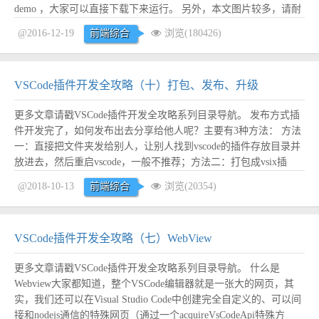
demo ，大家可以直接下载下来运行。 另外，本文图片较多，请耐
心等待加载完毕。 本文目录： demo部分截图： 鉴于有很多网友有
@2016-12-19
前端综合
浏览(180426)
交流学习Chrome插件的诉求...
阅读全文
VSCode插件开发全攻略（十）打包、发布、升级
更多文章请戳VSCode插件开发全攻略系列目录导航。 发布方式插
件开发完了，如何发布出去分享给他人呢？主要有3种方法： 方法
一：直接把文件夹发给别人，让别人找到vscode的插件存放目录并
放进去，然后重启vscode，一般不推荐；方法二：打包成vsix插
件，然后发送给别人安装，如果你的插件涉及机密不方便发布到应
@2018-10-13
前端综合
浏览(20354)
用市场，可以尝试采用这种方式；方法三：注册开发者账号，发布
到官网应用市场，这个发...
阅读全文
VSCode插件开发全攻略（七）WebView
更多文章请戳VSCode插件开发全攻略系列目录导航。 什么是
Webview大家都知道，整个VSCode编辑器就是一张大的网页，其
实，我们还可以在Visual Studio Code中创建完全自定义的、可以间
接和nodejs通信的特殊网页（通过一个acquireVsCodeApi特殊方