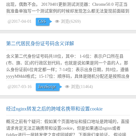
出现，偶数不会。 20170401更新测试浏览器：Chrome50.0 可正当
我准备单独写一个测试案例的时候却发现怎么都无法复现前面碰到
的模糊问题：新写的测试页面无论是奇数还是偶数都不会模糊，但
@2017-04-01
CSS
浏览(6269)
是项目页面还是存在，且即使我把测试页面的代码copy到项目页面
里面去也还是会...
阅读全文
第二代居民身份证号码含义详解
含义第二代身份证号码共18位，其中： 1-6位：表示户口所在县
(市、旗、区)的行政区划代码，也就是说如果是同一个县的人，那
么身份证前6位肯定都一样；7-14位：表示出身日期，共8位，遵循
yyyyMMdd格式；15-17位：顺序码，具体是随机分配还是按照出身
年月有序分配不清楚，第17位为奇数表示男性，偶数表示女性；18
@2017-03-16
JavaScript
浏览(11464)
位：校验码，根据一个固定规则由前17位数字计算得来； 下面着
重介绍校验码。...
阅读全文
经过nginx转发之后的跨域名携带和设置cookie
概况之前有个疑问：假如某个页面地址和接口地址是跨域的，直接
请求肯定无法正确携带和设置cookie，但是如果通过nginx或者
fiddler进行一层转发使之变成同域呢？ 下面我们来验证。 假设接