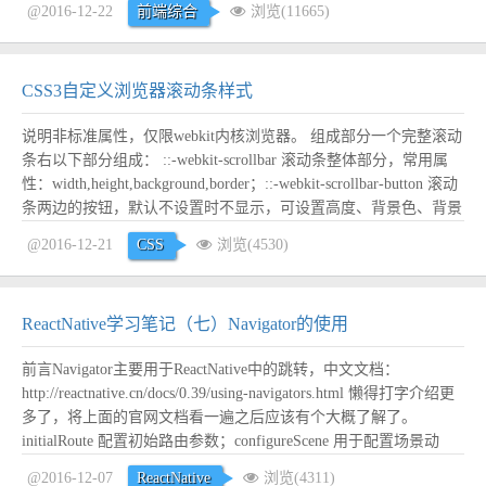
@2016-12-22
前端综合
浏览(11665)
CSS3自定义浏览器滚动条样式
说明非标准属性，仅限webkit内核浏览器。 组成部分一个完整滚动
条右以下部分组成： ::-webkit-scrollbar 滚动条整体部分，常用属
性：width,height,background,border；::-webkit-scrollbar-button 滚动
条两边的按钮，默认不设置时不显示，可设置高度、背景色、背景
图片；::-webkit-scrollbar-track 整个...
阅读全文
@2016-12-21
CSS
浏览(4530)
ReactNative学习笔记（七）Navigator的使用
前言Navigator主要用于ReactNative中的跳转，中文文档：
http://reactnative.cn/docs/0.39/using-navigators.html 懒得打字介绍更
多了，将上面的官网文档看一遍之后应该有个大概了解了。
initialRoute 配置初始路由参数；configureScene 用于配置场景动
画；renderScene 指示具体如何渲染一个场景...
阅读全文
@2016-12-07
ReactNative
浏览(4311)