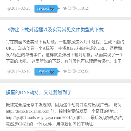
根据数据模板直接返回数据，以下代码可访问 http://mockjs....
阅读
@2017-02-23
JavaScript
浏览(11012)
全文
JS弹出下载对话框以及实现常见文件类型的下载
写在前面JS要实现下载功能，一般都是这么几个过程：生成下载的
URL，动态创建一个A标签，并将其href指向生成的URL，然后触
发A标签的单击事件，这样就会弹出下载对话框，从而实现了一个
下载的功能。 这里所说的下载，有时候也可以理解为保存。出于
安全考虑，JS肯定无法直接调用FileAPI写文件到磁盘，但是却可以
@2017-02-16
JavaScript
浏览(29235)
通过下载来变相实现保存功能。 几个备用知识点JS触发单击事件
既然是用A标签模拟，那么肯...
阅读全文
操蛋的DNS劫持，又让我碰到了
概述完全是无意中发现的，因为这个劫持并没有出现广告。 访问
http://demo.liuxianan.com 时，控制台竟然发现一个奇怪的地址：
http://gxtj01.statis.wayayaya.com:5001/gxtj01.php 最后发现被劫持的
竟然是CNZZ的一个js文件，用电脑访问如下地址：
http://c.cnzz.com/core.php?web_id=125713...
阅读全文