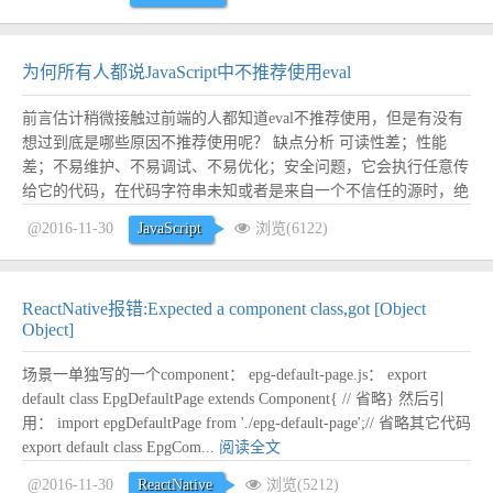
为何所有人都说JavaScript中不推荐使用eval
前言估计稍微接触过前端的人都知道eval不推荐使用，但是有没有
想过到底是哪些原因不推荐使用呢？ 缺点分析 可读性差；性能
差；不易维护、不易调试、不易优化；安全问题，它会执行任意传
给它的代码，在代码字符串未知或者是来自一个不信任的源时，绝
对不要使用 eval，比如说稍不注意容易引起XSS攻击；作用域问
@2016-11-30
JavaScript
浏览(6122)
题； 当然性能差是相对的，现代浏览器中其实eval的性能很多时候
还是比较好的，比如eval一个...
阅读全文
ReactNative报错:Expected a component class,got [Object
Object]
场景一单独写的一个component： epg-default-page.js： export
default class EpgDefaultPage extends Component{ // 省略} 然后引
用： import epgDefaultPage from './epg-default-page';// 省略其它代码
export default class EpgCom...
阅读全文
@2016-11-30
ReactNative
浏览(5212)