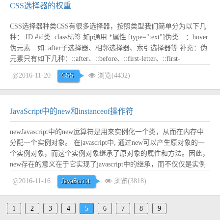
CSS选择器的权重
CSS选择器种类CSS有很多选择器，按照类型我们简单分为以下几
种： ID #id类 .class标签 如p通用 *属性 [type="text"]伪类 ：hover
伪元素 如::after子选择器、相邻选择器、索引选择器等 补充：伪
元素只有如下几种：::after、::before、::first-letter、::first-
line、::selecton。 CSS权重CSS有...
阅读全文
@2016-11-20
CSS
浏览(4432)
JavaScript中的new和instanceof操作符
newJavascript中的new运算符是用来实例化一个类，从而在内存中
分配一个实例对象。 在javascript中, 通过new可以产生原对象的一
个实例对象，而这个实例对象继承了原对象的属性和方法。因此，
new存在的意义在于它实现了javascript中的继承，而不仅仅是实例
化了一个对象！ 一个模拟new实现过程的代码如下（注意仅仅是模
@2016-11-16
JavaScript
浏览(3818)
拟其实现过程，并不能替代new！）： fun...
阅读全文
1
2
3
4
5
6
7
8
9