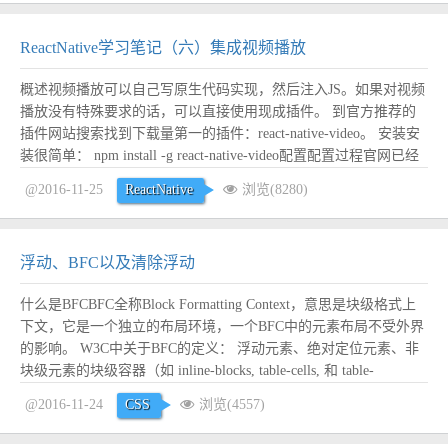
际内容...
阅读全文
ReactNative学习笔记（六）集成视频播放
概述视频播放可以自己写原生代码实现，然后注入JS。如果对视频
播放没有特殊要求的话，可以直接使用现成插件。 到官方推荐的
插件网站搜索找到下载量第一的插件：react-native-video。 安装安
装很简单： npm install -g react-native-video配置配置过程官网已经
介绍的很详细了，这里再复述一遍。 首先运行react-native link来链
@2016-11-25
ReactNative
浏览(8280)
接react-n...
阅读全文
浮动、BFC以及清除浮动
什么是BFCBFC全称Block Formatting Context，意思是块级格式上
下文，它是一个独立的布局环境，一个BFC中的元素布局不受外界
的影响。 W3C中关于BFC的定义： 浮动元素、绝对定位元素、非
块级元素的块级容器（如 inline-blocks, table-cells, 和 table-
captions），以及overflow值不为visiable的元素，都会为他们的内...
@2016-11-24
CSS
浏览(4557)
阅读全文