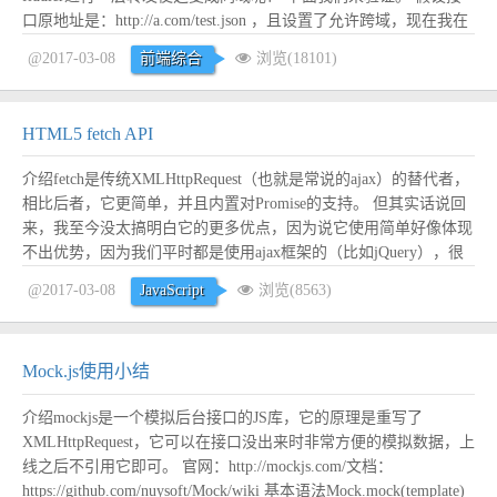
口原地址是：http://a.com/test.json ，且设置了允许跨域，现在我在
http://b.com/index.html 下请求这个接口，很显然，可以调用成功，
@2017-03-08
前端综合
浏览(18101)
但是携带的是 http://a...
阅读全文
HTML5 fetch API
介绍fetch是传统XMLHttpRequest（也就是常说的ajax）的替代者，
相比后者，它更简单，并且内置对Promise的支持。 但其实话说回
来，我至今没太搞明白它的更多优点，因为说它使用简单好像体现
不出优势，因为我们平时都是使用ajax框架的（比如jQuery），很
少会直接使用原生XMLHttpRequest，而且用了它的话还要担心兼容
@2017-03-08
JavaScript
浏览(8563)
性的问题。 语法语法很简单：fetch(url, ...
阅读全文
Mock.js使用小结
介绍mockjs是一个模拟后台接口的JS库，它的原理是重写了
XMLHttpRequest，它可以在接口没出来时非常方便的模拟数据，上
线之后不引用它即可。 官网：http://mockjs.com/文档：
https://github.com/nuysoft/Mock/wiki 基本语法Mock.mock(template)