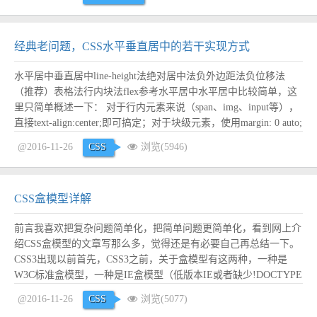
经典老问题，CSS水平垂直居中的若干实现方式
水平居中垂直居中line-height法绝对居中法负外边距法负位移法
（推荐）表格法行内块法flex参考水平居中水平居中比较简单，这
里只简单概述一下： 对于行内元素来说（span、img、input等），
直接text-align:center;即可搞定；对于块级元素，使用margin: 0 auto;
也可以搞定； 还有其它一些方法，比如借助绝对定位等，不过更
@2016-11-26
CSS
浏览(5946)
麻烦也不太推荐，所以不讲。 垂直...
阅读全文
CSS盒模型详解
前言我喜欢把复杂问题简单化，把简单问题更简单化，看到网上介
绍CSS盒模型的文章写那么多，觉得还是有必要自己再总结一下。
CSS3出现以前首先，CSS3之前，关于盒模型有这两种，一种是
W3C标准盒模型，一种是IE盒模型（低版本IE或者缺少!DOCTYPE
会触发此模式）。 所谓W3C标准盒模型，就是实际内容宽度等于
@2016-11-26
CSS
浏览(5077)
设置的宽高度（不包括padding和border）；所谓IE盒模型，就是实