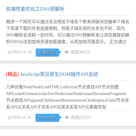
前端性能优化之DNS预解析
概述一个网页可以通过适当增加子域名个数来突破浏览器单个域名
下资源下载的并发连接限制，但是子域名用的太多也不好，因为
DNS解析会消耗一定时间，可以通过DNS预解析来让浏览器提前解
析DNS以达到加快资源加载速度，从而加快页面显示。 正文通过
在meta中增加相关标签来实现这个功能： <meta http-equiv="x-dns-
@2016-11-24
前端综合
浏览(6823)
prefetch-control" content="on" /...
阅读全文
[精品]
JavaScript常见原生DOM操作API总结
几种对象NodeNodeListHTMLCollection节点查找API节点创建
APIcreateElementcreateTextNodecloneNodecreateDocumentFragment
节点修改APIappendChildinsertBeforeremoveChildreplaceChild节点关
系API父关系API子关系API兄弟关系型API元素属性型
APIsetAttribu...
阅读全文
@2016-11-20
JavaScript
浏览(9252)