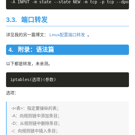
-
A INPUT 
-
m state 
--
state NEW 
-
m tcp 
-
p tcp 
--
dport
3.3.
端口转发
详见我的另一篇博文：
Linux配置端口转发
。
附录：语法篇
以下都是转发，未亲测。
选项：
-t<表>：指定要操纵的表；
-A：向规则链中添加条目；
-D：从规则链中删除条目；
-i：向规则链中插入条目；