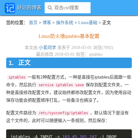
好记的博客
您的位置
：
首页
>
博客
>
操作系统
>
Linux基础
> 正文
Linux防火墙iptables基本配置
本文由
小茗同学
发表于 2018-03-01 浏览(7092)
最后修改 2018-03-01 标签：
iptables
正文
一般有2种配置方式，一种是直接在iptables后面跟一些
iptables
命令，然后执行
保存到配置文件夹，一
service iptables save
种是直接修改配置文件，建议始终都修改配置文件，因为使用自动
保存功能会把配置顺序打乱，一些备注也搞没了。
配置文件路径为
，默认情况下是没有
/etc/sysconfig/iptables
这个文件的，此时可以随便输入一条规则，然后保存：
iptables 
-
A INPUT 
-
s 
103.45
.
101.247
-
j DROP
