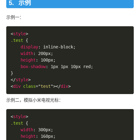
示例
示例一：
<
style
>
.test 
{
display
:
 inline-block
;
width
:
 200px
;
height
:
 100px
;
box-shadow
:
 1px 1px 10px red
;
}
</
style
>
<
div
class
=
"
test
"
>
</
div
>
示例二，模拟小米电视光标：
<
style
>
.test 
{
width
:
 300px
;
height
:
 160px
;