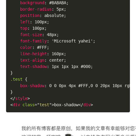
background
:
 #BABABA
;
border-radius
:
 5px
;
position
:
 absolute
;
left
:
 100px
;
top
:
 100px
;
font-size
:
 48px
;
font-family
:
'Microsoft yahei'
;
color
:
 #FFF
;
line-height
:
 160px
;
text-align
:
 center
;
text-shadow
:
 1px 1px 1px #000
;
}
.test 
{
box-shadow
:
 0 0 0px 4px #FFF,0 0 20px 10px 
rgba
}
</
style
>
<
div
class
=
"
test
"
>
box-shadow
</
div
>