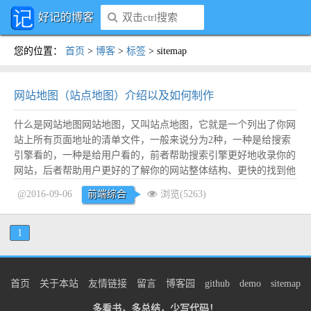
好记的博客
您的位置
：
首页
>
博客
>
标签
>
sitemap
网站地图（站点地图）介绍以及如何制作
什么是网站地图网站地图，又叫站点地图，它就是一个列出了你网
站上所有页面地址的清单文件，一般来说分为2种，一种是给搜索
引擎看的，一种是给用户看的，前者帮助搜索引擎更好地收录你的
网站，后者帮助用户更好的了解你的网站整体结构、更快的找到他
们想要找的内容。本文讲的主要是前者。 站点地图格式一般有3种
@2016-09-06
前端综合
浏览(5263)
格式，txt、xml、html，绝大部分情况下都是用xml格式，百度、谷
歌都是支持xml格式。下面简单介绍...
阅读全文
1
首页
关于本站
友情链接
留言
博客园
github
demo
sitemap
多看书，多总结，少写代码！