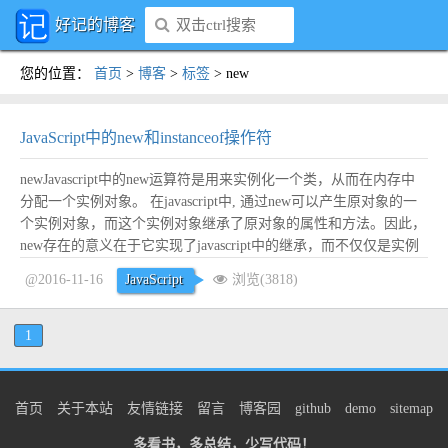
好记的博客
您的位置
：
首页
>
博客
>
标签
>
new
JavaScript中的new和instanceof操作符
newJavascript中的new运算符是用来实例化一个类，从而在内存中
分配一个实例对象。 在javascript中, 通过new可以产生原对象的一
个实例对象，而这个实例对象继承了原对象的属性和方法。因此，
new存在的意义在于它实现了javascript中的继承，而不仅仅是实例
化了一个对象！ 一个模拟new实现过程的代码如下（注意仅仅是模
@2016-11-16
JavaScript
浏览(3818)
拟其实现过程，并不能替代new！）： fun...
阅读全文
1
首页
关于本站
友情链接
留言
博客园
github
demo
sitemap
多看书，多总结，少写代码！