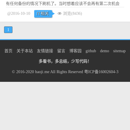
有任何备份的情况下刷机了。当时想着应该不会再有第二次机会
了，所以就没做记录，谁曾想，昨天晚上我心血来潮想着刷一个
@2016-10-10
IT相关
浏览(8436)
MIUI（因为LG自带的UI实在是丑得不行，看腻了），在刷
Recovery的时候又不小心变砖了，然后愣是折腾...
阅读全文
1
首页
关于本站
友情链接
留言
博客园
github
demo
sitemap
多看书，多总结，少写代码！
© 2016-2020
haoji.me
All Rights Reserved
粤ICP备16002604-3