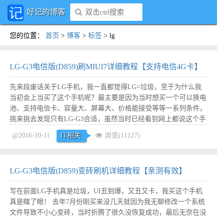
好记的博客
您的位置
：
首页
>
博客
>
标签
>
lg
LG-G3电信版(D859)刷MIUI7详细教程【支持电信4G卡】
先来段废话关于LG手机，我一直都觉得LG=垃圾，至于为什么我
当初会上当买了这个手机呢？最主要是因为当时想买一个可以换电
池、支持电信卡、容量大、屏幕大、价格能接受等等一系列条件，
挑来挑去发现只有LG-G3合适，虽然当时已经看到网上都说这个手
机UI很丑，但是当时只觉得安卓UI不都差不多嘛，就算丑又能丑到
@2016-10-11
IT相关
浏览(11127)
哪里去，再了不起我刷一个MIUI就是了，所以，我就买了。 这手
机最垃圾的地方不只是丑，而且卡，卡到...
阅读全文
LG-G3电信版(D859)变砖刷机详细教程【亲测有效】
写在前面LG手机真是垃圾，UI丑到爆，又丑又卡，我买这个手机
真是瞎了眼！ 去年7月份刚买来没几天就因为我无聊修改一个系统
文件导致不小心变砖，当时折腾了很久没恢复成功，最后无奈在没