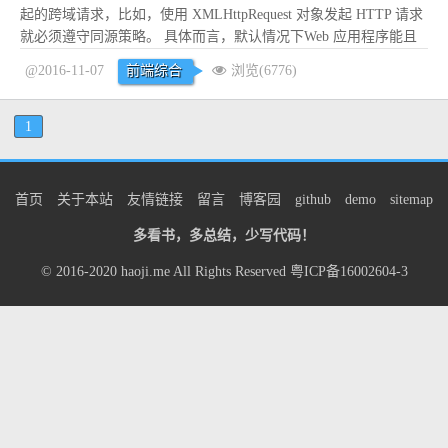
起的跨域请求，比如，使用 XMLHttpRequest 对象发起 HTTP 请求
就必须遵守同源策略。 具体而言，默认情况下Web 应用程序能且
只能使用 XMLHttpRequest 对象向其加载的源域名发起 HTTP 请
@2016-11-07
前端综合
浏览(6776)
求，而不能向任何其它域名发起请求。 跨域只要protocol...
阅读全
文
1
首页
关于本站
友情链接
留言
博客园
github
demo
sitemap
多看书，多总结，少写代码！
© 2016-2020
haoji.me
All Rights Reserved
粤ICP备16002604-3