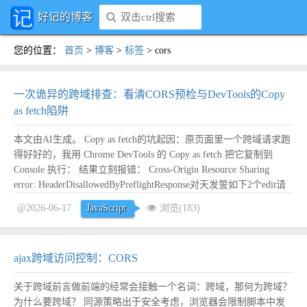
好记的博客
您的位置
：
首页
>
博客
>
标签
>
cors
一次诡异的跨域排查：看清CORS预检与DevTools的Copy
as fetch陷阱
本文由AI生成。 Copy as fetch的坑起因：原页面里一个跨域请求跑
得好好的，我用 Chrome DevTools 的 Copy as fetch 把它复制到
Console 执行： 结果立刻报错： Cross-Origin Resource Sharing
error: HeaderDisallowedByPreflightResponse对天发誓如下2个edit请
求所...
阅读全文
@2026-06-17
JavaScript
浏览(183)
ajax跨域访问控制：CORS
关于跨域前言做前端的经常会接触一个名词：跨域，那何为跨域？
为什么要跨域？ 同源策略出于安全考虑，浏览器会限制脚本中发