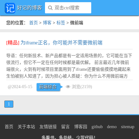
好记的博客
您的位置
：
首页
>
博客
>
标签
>
微前端
[精品]
为iframe正名，你可能并不需要微前端
导语：任何新技术、新产品都是有一定适用场景的，它可能在当下
很流行，但它不一定在任何时候都是最优解。 前言最近几年微前
端很火，火到有时候项目里面用到了iframe还要偷偷摸摸地藏起来
生怕被别人知道了，因为担心被人质疑：你为什么不用微前端方
案？直到最近笔者接手一个项目，需要将现有的一个系统整体嵌入
@2024-05-15
前端综合
浏览(2159)
到另外一个系统（一共20多个页面），在被微前端坑了几次之后，
回过头发现，iframe真香！ q...
阅读全文
1
首页
关于本站
友情链接
留言
博客园
github
demo
sitemap
多看书，多总结，少写代码！