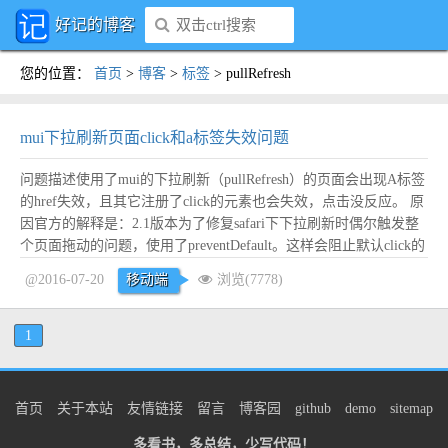
好记的博客
您的位置
：
首页
>
博客
>
标签
>
pullRefresh
mui下拉刷新页面click和a标签失效问题
问题描述使用了mui的下拉刷新（pullRefresh）的页面会出现A标签
的href失效，且其它注册了click的元素也会失效，点击没反应。 原
因官方的解释是：2.1版本为了修复safari下下拉刷新时偶尔触发整
个页面拖动的问题，使用了preventDefault。这样会阻止默认click的
触发。 详见：http://ask.dcloud.net.cn/question/8894 解决办法解...
阅
@2016-07-20
移动端
浏览(7778)
读全文
1
首页
关于本站
友情链接
留言
博客园
github
demo
sitemap
多看书，多总结，少写代码！