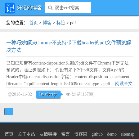
好记的博客
您的位置
：
首页
>
博客
>
标签
>
pdf
一种巧妙解决Chrome不支持带下载header的pdf文件预览解
决方法
已知已知带有content-disposition头部的pdf文件在Chrome下是无法
预览的，验证步骤如下： 假设有如下2个pdf文件，文件a.pdf的
Header中有content-disposition字段： content-disposition: attachment;
filename="a.pdf"content-length: 831639content-type: appli...
阅读全文
@2018-11-02
JavaScript
浏览(13780)
1
首页
关于本站
友情链接
留言
博客园
github
demo
sitemap