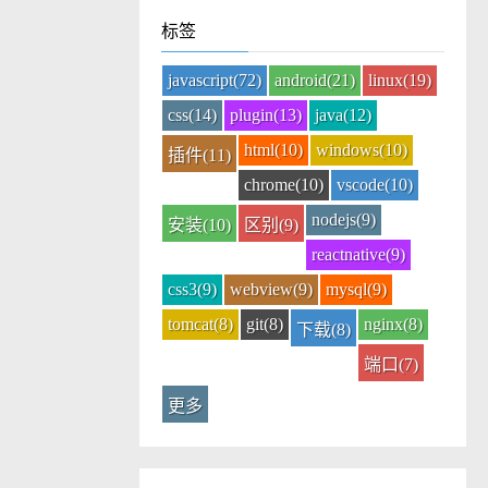
标签
javascript(72)
android(21)
linux(19)
css(14)
plugin(13)
java(12)
html(10)
windows(10)
插件(11)
chrome(10)
vscode(10)
nodejs(9)
安装(10)
区别(9)
reactnative(9)
css3(9)
webview(9)
mysql(9)
tomcat(8)
git(8)
nginx(8)
下载(8)
端口(7)
更多