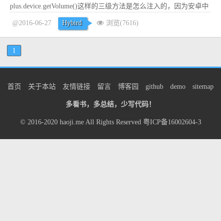
plus.device.getVolume()这样的三级方法是怎么注入的，因为安卓中
注入时mWebView.addJavasc...
阅读全文
@2016-06-27
Hybird
浏览(7616)
1
首页
关于本站
友情链接
留言
博客园
github
demo
sitemap
多看书，多总结，少写代码！
© 2016-2020
haoji.me
All Rights Reserved
粤ICP备16002604-3