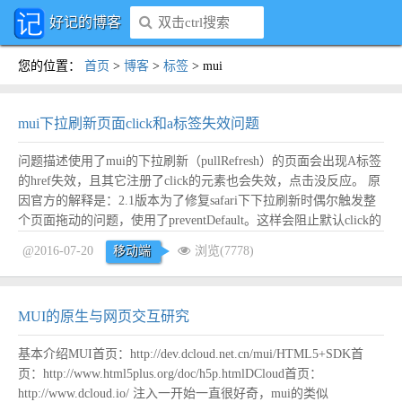
好记的博客
您的位置
：
首页
>
博客
>
标签
>
mui
mui下拉刷新页面click和a标签失效问题
问题描述使用了mui的下拉刷新（pullRefresh）的页面会出现A标签
的href失效，且其它注册了click的元素也会失效，点击没反应。 原
因官方的解释是：2.1版本为了修复safari下下拉刷新时偶尔触发整
个页面拖动的问题，使用了preventDefault。这样会阻止默认click的
触发。 详见：http://ask.dcloud.net.cn/question/8894 解决办法解...
阅
@2016-07-20
移动端
浏览(7778)
读全文
MUI的原生与网页交互研究
基本介绍MUI首页：http://dev.dcloud.net.cn/mui/HTML5+SDK首
页：http://www.html5plus.org/doc/h5p.htmlDCloud首页：
http://www.dcloud.io/ 注入一开始一直很好奇，mui的类似