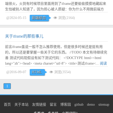
端很火，火到有时候项目里面用到了iframe还要偷偷摸摸地藏起来
生怕被别人知道了，因为担心被人质疑：你为什么不用微前端方
案？直到最近笔者接手一个项目，需要将现有的一个系统整体嵌入
@2024-05-15
前端综合
浏览(2164)
到另外一个系统（一共20多个页面），在被微前端坑了几次之后，
回过头发现，iframe真香！ q...
阅读全文
关于iframe的那些事儿
前言iframe虽说一般不怎么推荐使用，但是很多时候还是挺有用
的，所以还是要掌握一些关于它的东西。 //TODO 本文有待继续完
善 测试代码现假设有如下测试代码： <!DOCTYPE html><html
lang="zh"><head> <meta charset="utf-8"> <title>测试iframe<...
阅读
全文
@2016-09-07
HTML
浏览(3554)
1
首页
关于本站
友情链接
留言
博客园
github
demo
sitemap