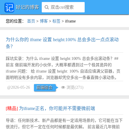
好记的博客
您的位置
：
首页
>
博客
>
标签
>
iframe
为什么你的 iframe 设置 height:100% 总会多出一点点滚动
条？
踩坑实录：为什么 iframe 设置 height:100% 总会多出滚动条？##
前言 做前端开发的小伙伴，大概率都遇到过一个极其诡异的
iframe 问题： 给 iframe 设置 height: 100% 自适应填满父容器，页
面明明没有多余内容，浏览器却凭空多出一条垂直微小滚动条。
长久以来大部分人的万能解法都简单粗暴：直接写成 height: calc\
@2026-05-26
前端综合
浏览(271)
(100% \- 6px\)，...
阅读全文
[精品]
为iframe正名，你可能并不需要微前端
导语：任何新技术、新产品都是有一定适用场景的，它可能在当下
很流行，但它不一定在任何时候都是最优解。 前言最近几年微前