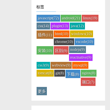
标签
javascript(72)
android(21)
linux(19)
css(14)
plugin(13)
java(12)
html(10)
windows(10)
插件(11)
chrome(10)
vscode(10)
nodejs(9)
安装(10)
区别(9)
reactnative(9)
css3(9)
webview(9)
mysql(9)
tomcat(8)
git(8)
nginx(8)
下载(8)
端口(7)
更多