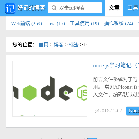
好记的博客
文章
工具
Web前端 (259)
Java (15)
工具使用 (19)
操作系统 (24)
您的位置
：
首页
>
博客
>
标签
>
fs
#
node.js学习笔
前言文件系统对于写
用。 常见APIconst fs = r
入文件，编码默认就是utf8fs.
@2016-11-02
Node