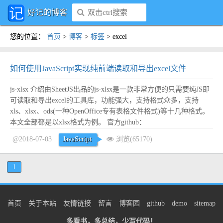
好记的博客
您的位置
：
首页
>
博客
>
标签
>
excel
如何使用JavaScript实现纯前端读取和导出excel文件
js-xlsx 介绍由SheetJS出品的js-xlsx是一款非常方便的只需要纯JS即
可读取和导出excel的工具库，功能强大，支持格式众多，支持
xls、xlsx、ods(一种OpenOffice专有表格文件格式)等十几种格式。
本文全部都是以xlsx格式为例。 官方github：
https://github.com/SheetJS/js-xlsx本文配套demo在线演示地址：
@2018-07-03
JavaScript
浏览(65170)
http://dem...
阅读全文
1
首页
关于本站
友情链接
留言
博客园
github
demo
sitemap
多看书，多总结，少写代码！