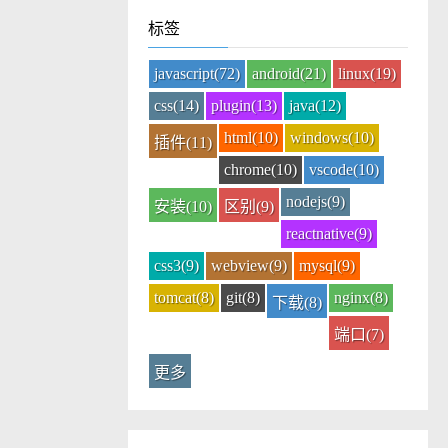
标签
javascript(72)
android(21)
linux(19)
css(14)
plugin(13)
java(12)
html(10)
windows(10)
插件(11)
chrome(10)
vscode(10)
nodejs(9)
安装(10)
区别(9)
reactnative(9)
css3(9)
webview(9)
mysql(9)
tomcat(8)
git(8)
nginx(8)
下载(8)
端口(7)
更多