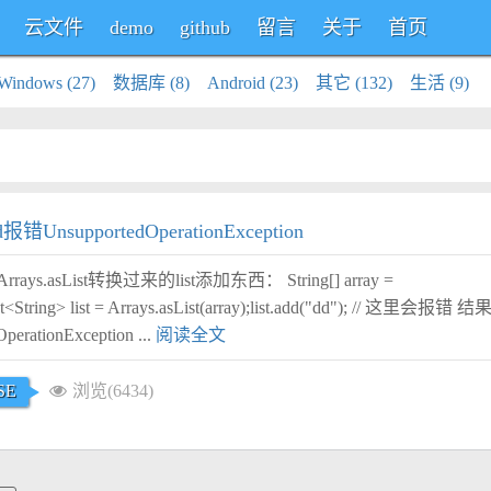
云文件
demo
github
留言
关于
首页
Windows (27)
数据库 (8)
Android (23)
其它 (132)
生活 (9)
d报错UnsupportedOperationException
.asList转换过来的list添加东西： String[] array =
;List<String> list = Arrays.asList(array);list.add("dd"); // 这里会报错 
OperationException ...
阅读全文
SE
浏览(6434)