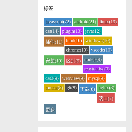
标签
javascript(72)
android(21)
linux(19)
css(14)
plugin(13)
java(12)
html(10)
windows(10)
插件(11)
chrome(10)
vscode(10)
nodejs(9)
安装(10)
区别(9)
reactnative(9)
css3(9)
webview(9)
mysql(9)
tomcat(8)
git(8)
nginx(8)
下载(8)
端口(7)
更多