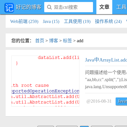
好记的博客
文章
工具
Web前端 (259)
Java (15)
工具使用 (19)
操作系统 (24)
您的位置
：
首页
>
博客
>
标签
>
add
#
Java中ArrayList.ad
问题描述给一个使用Arrays
"aa,bb,cc".split(",")
java.lang.Unsupported
@2016-08-31
Java