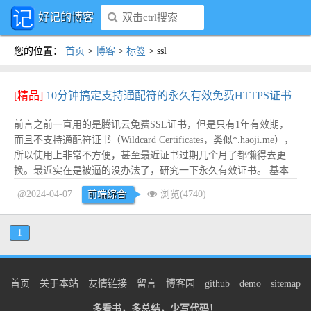
好记的博客
您的位置
：
首页
>
博客
>
标签
>
ssl
[精品]
10分钟搞定支持通配符的永久有效免费HTTPS证书
前言之前一直用的是腾讯云免费SSL证书，但是只有1年有效期，
而且不支持通配符证书（Wildcard Certificates，类似*.haoji.me），
所以使用上非常不方便，甚至最近证书过期几个月了都懒得去更
换。最近实在是被逼的没办法了，研究一下永久有效证书。 基本
原理市面上的免费证书一般都只有3个月有效期，一般都是通过一
@2024-04-07
前端综合
浏览(4740)
些自动重新申请的脚本来实现“永久”有效。其中最出名的应该是
Let's E...
阅读全文
1
首页
关于本站
友情链接
留言
博客园
github
demo
sitemap
多看书，多总结，少写代码！