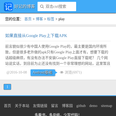
好记的博客
您的位置
：
首页
>
博客
>
标签
>
play
如果直接从Google Play上下载APK
前言貌似很少有中国人使用Google Play的，最主要是国内环境所
致，但是很多老外做的apk只有Google Play上面才有，想要下载的
话超级麻烦，有没有办法不安装Google Play直接下载呢？ 几个网
站说实话，到目前为止还没有找到一个非常理想的网站，这里暂且
将几个试过的记录这里。 APK Downloader下载速度比较慢，不太
@2016-10-08
Android基础
浏览(6971)
稳定： https://androidappsapk....
阅读全文
1
首页
关于本站
友情链接
留言
博客园
github
demo
sitemap
多看书，多总结，少写代码！