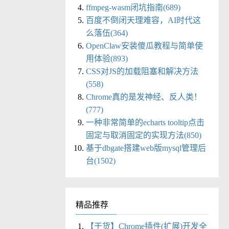
ffmpeg-wasm闭坑指南(689)
百度不倒闭天理难容，AI时代这
么落伍(364)
OpenClaw安装傻瓜教程与简单使
用体验(893)
CSS对JS的加载阻塞和解决方法
(558)
Chrome真的是发神经、反人类！
(777)
一种非常简单的echarts tooltip点击
固定与取消固定的实现方法(850)
基于dbgate搭建web版mysql管理后
台(1502)
精品推荐
【干货】Chrome插件(扩展)开发全