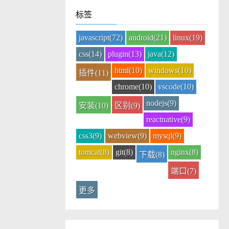
标签
javascript(72)
android(21)
linux(19)
css(14)
plugin(13)
java(12)
html(10)
windows(10)
插件(11)
chrome(10)
vscode(10)
nodejs(9)
安装(10)
区别(9)
reactnative(9)
css3(9)
webview(9)
mysql(9)
tomcat(8)
git(8)
nginx(8)
下载(8)
端口(7)
更多