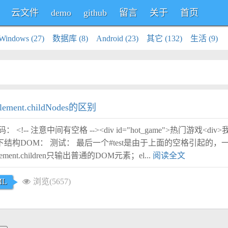
云文件
demo
github
留言
关于
首页
Windows (27)
数据库 (8)
Android (23)
其它 (132)
生活 (9)
和element.childNodes的区别
!-- 注意中间有空格 --><div id="hot_game">热门游戏<di
> 生成如下结构DOM： 测试： 最后一个#test是由于上面的空格引起的
ement.children只输出普通的DOM元素；el...
阅读全文
ML
浏览(5657)