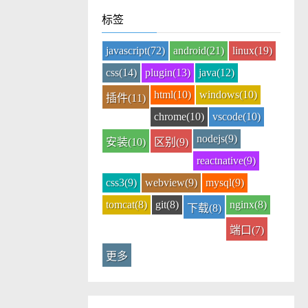
标签
javascript(72)
android(21)
linux(19)
css(14)
plugin(13)
java(12)
html(10)
windows(10)
插件(11)
chrome(10)
vscode(10)
nodejs(9)
安装(10)
区别(9)
reactnative(9)
css3(9)
webview(9)
mysql(9)
tomcat(8)
git(8)
nginx(8)
下载(8)
端口(7)
更多